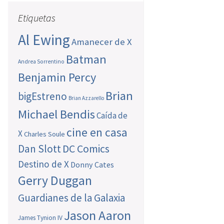
Etiquetas
Al Ewing
Amanecer de X
Batman
Andrea Sorrentino
Benjamin Percy
Brian
bigEstreno
Brian Azzarello
Michael Bendis
Caída de
cine en casa
X
Charles Soule
Dan Slott
DC Comics
Destino de X
Donny Cates
Gerry Duggan
Guardianes de la Galaxia
Jason Aaron
James Tynion IV