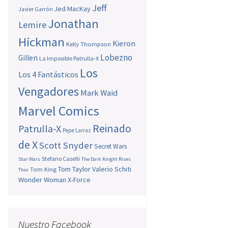
Jeff
Jed MacKay
Javier Garrón
Jonathan
Lemire
Hickman
Kieron
Kelly Thompson
Lobezno
Gillen
La Imposible Patrulla-X
Los
Los 4 Fantásticos
Vengadores
Mark Waid
Marvel Comics
Reinado
Patrulla-X
Pepe Larraz
de X
Scott Snyder
Secret Wars
Stefano Caselli
Star Wars
The Dark Knight Rises
Tom Taylor
Valerio Schiti
Tom King
Thor
Wonder Woman
X-Force
Nuestro Facebook