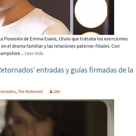
 La Posesión de Emma Evans, título que trataba los exorcismos
n el drama familiar y las relaciones paterno-filiales. Con
ampshire ...
Leer más
etornados’ entradas y guías firmadas de la
tornados
,
The Returned
LNA