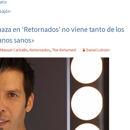
bato
sajón
aza en ‘Retornados’ no viene tanto de los
anos sanos»
Manuel Carballo
,
Retornados
,
The Returned
Daniel Lobato