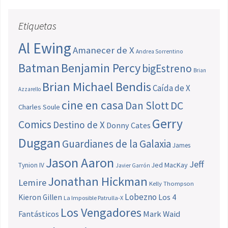
Etiquetas
Al Ewing
Amanecer de X
Andrea Sorrentino
Batman
Benjamin Percy
bigEstreno
Brian
Brian Michael Bendis
Caída de X
Azzarello
cine en casa
Dan Slott
DC
Charles Soule
Gerry
Comics
Destino de X
Donny Cates
Duggan
Guardianes de la Galaxia
James
Jason Aaron
Jeff
Jed MacKay
Tynion IV
Javier Garrón
Jonathan Hickman
Lemire
Kelly Thompson
Lobezno
Los 4
Kieron Gillen
La Imposible Patrulla-X
Los Vengadores
Fantásticos
Mark Waid