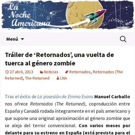
Saltar al contenido
Buscar:
Menú
Tráiler de ‘Retornados’, una vuelta de
tuerca al género zombie
27 abril, 2013
Noticias
Retornados
,
Retornados (The
Returned)
,
The Returned
LNA
Tras el éxito de
La posesión de Emma Evans
Manuel Carballo
nos ofrece
Retornados (The Returned)
, coproducción entre
España y Canadá rodada íntegramente en el país americano y
que supone una original aproximación al género zombie que
se aleja del terror convencional.
Con varios meses por
delante para su estreno en España (está prevista para el