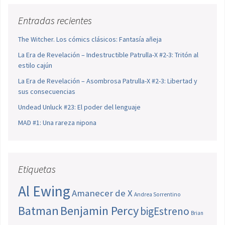
Entradas recientes
The Witcher. Los cómics clásicos: Fantasía añeja
La Era de Revelación – Indestructible Patrulla-X #2-3: Tritón al
estilo cajún
La Era de Revelación – Asombrosa Patrulla-X #2-3: Libertad y
sus consecuencias
Undead Unluck #23: El poder del lenguaje
MAD #1: Una rareza nipona
Etiquetas
Al Ewing
Amanecer de X
Andrea Sorrentino
Batman
Benjamin Percy
bigEstreno
Brian