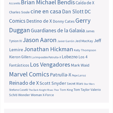
Brian Michael Bendis
Caída de X
Azzarello
cine en casa
Dan Slott
DC
Charles Soule
Gerry
Comics
Destino de X
Donny Cates
Duggan
Guardianes de la Galaxia
James
Jason Aaron
Jeff
Jed MacKay
Tynion IV
Javier Garrón
Jonathan Hickman
Lemire
Kelly Thompson
Lobezno
Los 4
Kieron Gillen
La Imposible Patrulla-X
Los Vengadores
Fantásticos
Mark Waid
Marvel Comics
Patrulla-X
Pepe Larraz
Reinado de X
Scott Snyder
Secret Wars
Star Wars
Tom Taylor
Valerio
Stefano Caselli
Tom King
The Dark Knight Rises
Thor
Schiti
Wonder Woman
X-Force