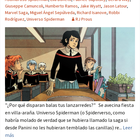
Giuseppe Camuncoli
,
Humberto Ramos
,
Jake Wyatt
,
Jason Latour
,
Marvel Saga
,
Miguel Ángel Sepúlveda
,
Richard Isanove
,
Robbi
Rodríguez
,
Universo Spiderman
RJ Prous
"¿Por qué disparan balas tus lanzarredes?" Se avecina fiesta
en villa-araña. Universo Spiderman (o Spiderverso, como
habría molado de verdad que se hubiera llamado la saga si
desde Panini no les hubieran temblado las canillas) re...
Leer
más