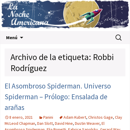
Saltar al contenido
Buscar:
Menú
Archivo de la etiqueta: Robbi
Rodríguez
El Asombroso Spiderman. Universo
Spiderman – Prólogo: Ensalada de
arañas
8 enero, 2021
Panini
Adam Kubert
,
Christos Gage
,
Clay
McLeod Chapman
,
Dan Slott
,
David Hine
,
Dustin Weaver
,
El
Asombroso Spiderman
,
Elia Bonetti
,
Fabrice Sapolsky
,
Gerard Way
,