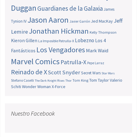
Duggan
Guardianes de la Galaxia
James
Jason Aaron
Jeff
Jed MacKay
Tynion IV
Javier Garrón
Jonathan Hickman
Lemire
Kelly Thompson
Lobezno
Los 4
Kieron Gillen
La Imposible Patrulla-X
Los Vengadores
Fantásticos
Mark Waid
Marvel Comics
Patrulla-X
Pepe Larraz
Reinado de X
Scott Snyder
Secret Wars
Star Wars
Tom Taylor
Valerio
Stefano Caselli
Tom King
The Dark Knight Rises
Thor
Schiti
Wonder Woman
X-Force
Nuestro Facebook