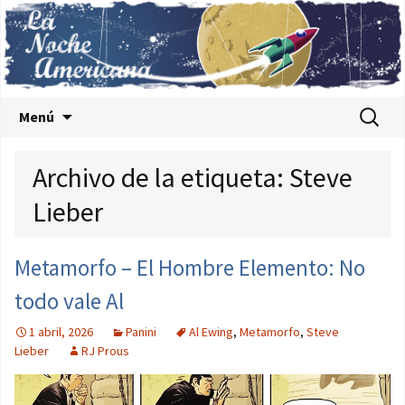
Saltar al contenido
Buscar:
Menú
Archivo de la etiqueta: Steve
Lieber
Metamorfo – El Hombre Elemento: No
todo vale Al
1 abril, 2026
Panini
Al Ewing
,
Metamorfo
,
Steve
Lieber
RJ Prous