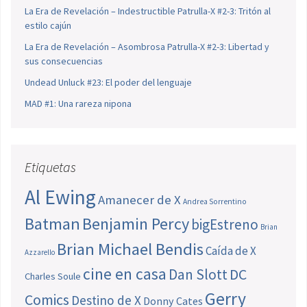
La Era de Revelación – Indestructible Patrulla-X #2-3: Tritón al
estilo cajún
La Era de Revelación – Asombrosa Patrulla-X #2-3: Libertad y
sus consecuencias
Undead Unluck #23: El poder del lenguaje
MAD #1: Una rareza nipona
Etiquetas
Al Ewing
Amanecer de X
Andrea Sorrentino
Batman
Benjamin Percy
bigEstreno
Brian
Brian Michael Bendis
Caída de X
Azzarello
cine en casa
Dan Slott
DC
Charles Soule
Gerry
Comics
Destino de X
Donny Cates