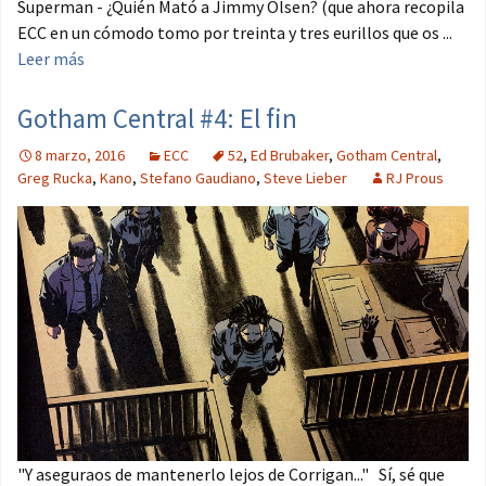
Superman - ¿Quién Mató a Jimmy Olsen? (que ahora recopila
ECC en un cómodo tomo por treinta y tres eurillos que os ...
Leer más
Gotham Central #4: El fin
8 marzo, 2016
ECC
52
,
Ed Brubaker
,
Gotham Central
,
Greg Rucka
,
Kano
,
Stefano Gaudiano
,
Steve Lieber
RJ Prous
"Y aseguraos de mantenerlo lejos de Corrigan..." Sí, sé que