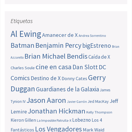
Etiquetas
Al Ewing
Amanecer de X
Andrea Sorrentino
Batman
Benjamin Percy
bigEstreno
Brian
Brian Michael Bendis
Caída de X
Azzarello
cine en casa
Dan Slott
DC
Charles Soule
Gerry
Comics
Destino de X
Donny Cates
Duggan
Guardianes de la Galaxia
James
Jason Aaron
Jeff
Jed MacKay
Tynion IV
Javier Garrón
Jonathan Hickman
Lemire
Kelly Thompson
Lobezno
Los 4
Kieron Gillen
La Imposible Patrulla-X
Los Vengadores
Fantásticos
Mark Waid