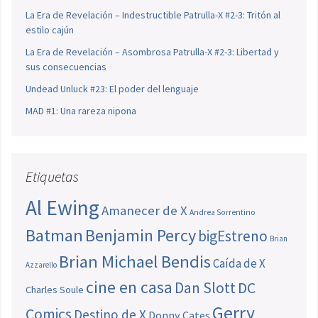
La Era de Revelación – Indestructible Patrulla-X #2-3: Tritón al
estilo cajún
La Era de Revelación – Asombrosa Patrulla-X #2-3: Libertad y
sus consecuencias
Undead Unluck #23: El poder del lenguaje
MAD #1: Una rareza nipona
Etiquetas
Al Ewing
Amanecer de X
Andrea Sorrentino
Batman
Benjamin Percy
bigEstreno
Brian
Brian Michael Bendis
Caída de X
Azzarello
cine en casa
Dan Slott
DC
Charles Soule
Gerry
Comics
Destino de X
Donny Cates