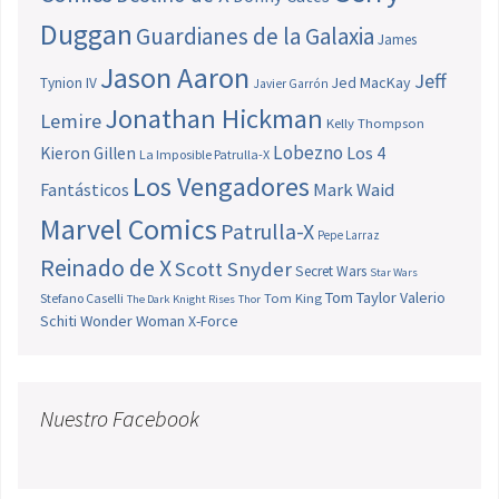
Duggan
Guardianes de la Galaxia
James
Jason Aaron
Jeff
Jed MacKay
Tynion IV
Javier Garrón
Jonathan Hickman
Lemire
Kelly Thompson
Lobezno
Los 4
Kieron Gillen
La Imposible Patrulla-X
Los Vengadores
Fantásticos
Mark Waid
Marvel Comics
Patrulla-X
Pepe Larraz
Reinado de X
Scott Snyder
Secret Wars
Star Wars
Tom Taylor
Valerio
Stefano Caselli
Tom King
The Dark Knight Rises
Thor
Schiti
Wonder Woman
X-Force
Nuestro Facebook