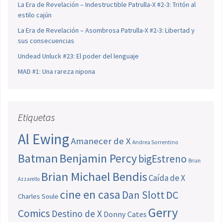
La Era de Revelación – Indestructible Patrulla-X #2-3: Tritón al
estilo cajún
La Era de Revelación – Asombrosa Patrulla-X #2-3: Libertad y
sus consecuencias
Undead Unluck #23: El poder del lenguaje
MAD #1: Una rareza nipona
Etiquetas
Al Ewing
Amanecer de X
Andrea Sorrentino
Batman
Benjamin Percy
bigEstreno
Brian
Brian Michael Bendis
Caída de X
Azzarello
cine en casa
Dan Slott
DC
Charles Soule
Gerry
Comics
Destino de X
Donny Cates