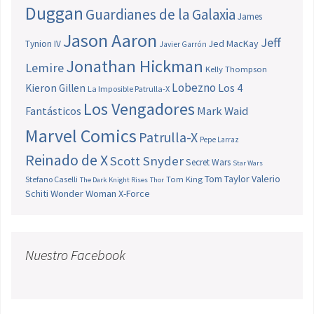
Duggan
Guardianes de la Galaxia
James
Jason Aaron
Jeff
Jed MacKay
Tynion IV
Javier Garrón
Jonathan Hickman
Lemire
Kelly Thompson
Lobezno
Los 4
Kieron Gillen
La Imposible Patrulla-X
Los Vengadores
Fantásticos
Mark Waid
Marvel Comics
Patrulla-X
Pepe Larraz
Reinado de X
Scott Snyder
Secret Wars
Star Wars
Tom Taylor
Valerio
Stefano Caselli
Tom King
The Dark Knight Rises
Thor
Schiti
Wonder Woman
X-Force
Nuestro Facebook