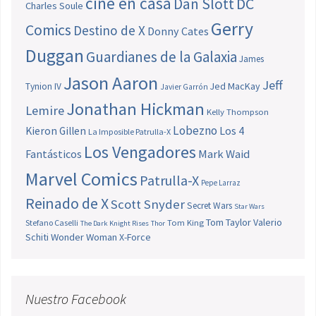
cine en casa
Dan Slott
DC
Charles Soule
Gerry
Comics
Destino de X
Donny Cates
Duggan
Guardianes de la Galaxia
James
Jason Aaron
Jeff
Jed MacKay
Tynion IV
Javier Garrón
Jonathan Hickman
Lemire
Kelly Thompson
Lobezno
Los 4
Kieron Gillen
La Imposible Patrulla-X
Los Vengadores
Fantásticos
Mark Waid
Marvel Comics
Patrulla-X
Pepe Larraz
Reinado de X
Scott Snyder
Secret Wars
Star Wars
Tom Taylor
Valerio
Stefano Caselli
Tom King
The Dark Knight Rises
Thor
Schiti
Wonder Woman
X-Force
Nuestro Facebook