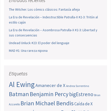
Entradas recientes
The Witcher. Los cómics clásicos: Fantasía añeja
La Era de Revelación – Indestructible Patrulla-X #2-3: Tritón al
estilo cajún
La Era de Revelación – Asombrosa Patrulla-X #2-3: Libertad y
sus consecuencias
Undead Unluck #23: El poder del lenguaje
MAD #1: Una rareza nipona
Etiquetas
Al Ewing
Amanecer de X
Andrea Sorrentino
Batman
Benjamin Percy
bigEstreno
Brian
Brian Michael Bendis
Caída de X
Azzarello