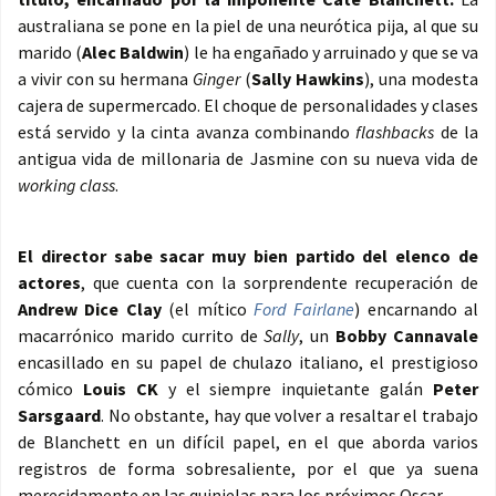
australiana se pone en la piel de una neurótica pija, al que su
marido (
Alec Baldwin
) le ha engañado y arruinado y que se va
a vivir con su hermana
Ginger
(
Sally Hawkins
), una modesta
cajera de supermercado. El choque de personalidades y clases
está servido y la cinta avanza combinando
flashbacks
de la
antigua vida de millonaria de Jasmine con su nueva vida de
working class
.
El director sabe sacar muy bien partido del elenco de
actores
, que cuenta con la sorprendente recuperación de
Andrew Dice Clay
(el mítico
Ford Fairlane
) encarnando al
macarrónico marido currito de
Sally
, un
Bobby Cannavale
encasillado en su papel de chulazo italiano, el prestigioso
cómico
Louis CK
y el siempre inquietante galán
Peter
Sarsgaard
. No obstante, hay que volver a resaltar el trabajo
de Blanchett en un difícil papel, en el que aborda varios
registros de forma sobresaliente, por el que ya suena
merecidamente en las quinielas para los próximos Oscar.