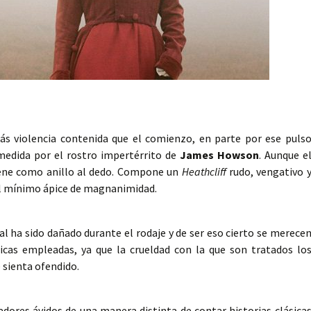
ás violencia contenida que el comienzo, en parte por ese puls
medida por el rostro impertérrito de
James Howson
. Aunque e
viene como anillo al dedo. Compone un
Heathcliff
rudo, vengativo 
 el mínimo ápice de magnanimidad.
l ha sido dañado durante el rodaje y de ser eso cierto se merece
icas empleadas, ya que la crueldad con la que son tratados lo
 sienta ofendido.
adores ávidos de una manera distinta de contar historias clásica