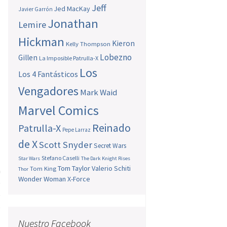
Jeff
Jed MacKay
Javier Garrón
Jonathan
Lemire
Hickman
Kieron
Kelly Thompson
Lobezno
Gillen
La Imposible Patrulla-X
Los
Los 4 Fantásticos
Vengadores
Mark Waid
Marvel Comics
Reinado
Patrulla-X
Pepe Larraz
de X
Scott Snyder
Secret Wars
Stefano Caselli
Star Wars
The Dark Knight Rises
Tom Taylor
Valerio Schiti
Tom King
a
Thor
Wonder Woman
X-Force
e
e
o
Nuestro Facebook