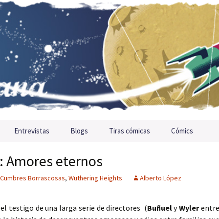
Entrevistas
Blogs
Tiras cómicas
Cómics
: Amores eternos
Cumbres Borrascosas
,
Wuthering Heights
Alberto López
 el testigo de una larga serie de directores (
Buñuel
y
Wyler
entr