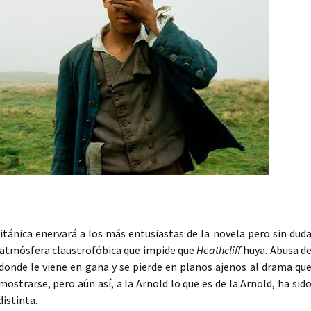
itánica enervará a los más entusiastas de la novela pero sin dud
a atmósfera claustrofóbica que impide que
Heathcliff
huya. Abusa d
 donde le viene en gana y se pierde en planos ajenos al drama qu
strarse, pero aún así, a la Arnold lo que es de la Arnold, ha sid
distinta.