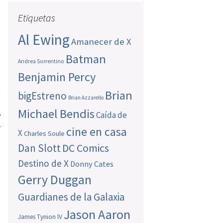
Etiquetas
Al Ewing
Amanecer de X
Batman
Andrea Sorrentino
Benjamin Percy
s
e
Brian
bigEstreno
Brian Azzarello
l
Michael Bendis
Caída de
y
r
cine en casa
X
Charles Soule
Dan Slott
DC Comics
Destino de X
Donny Cates
Gerry Duggan
Guardianes de la Galaxia
Jason Aaron
James Tynion IV