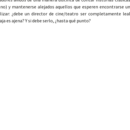
i no) y mantenerse alejados aquellos que esperen encontrarse u
alizar: ¿debe un director de cine/teatro ser completamente lea
ja es ajena? Y si debe serlo, ¿hasta qué punto?
as