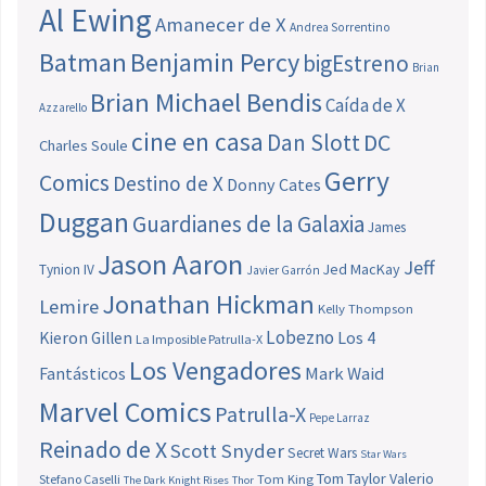
Al Ewing
Amanecer de X
Andrea Sorrentino
Batman
Benjamin Percy
bigEstreno
Brian
Brian Michael Bendis
Caída de X
Azzarello
cine en casa
Dan Slott
DC
Charles Soule
Gerry
Comics
Destino de X
Donny Cates
Duggan
Guardianes de la Galaxia
James
Jason Aaron
Jeff
Jed MacKay
Tynion IV
Javier Garrón
Jonathan Hickman
Lemire
Kelly Thompson
Lobezno
Los 4
Kieron Gillen
La Imposible Patrulla-X
Los Vengadores
Fantásticos
Mark Waid
Marvel Comics
Patrulla-X
Pepe Larraz
Reinado de X
Scott Snyder
Secret Wars
Star Wars
Tom Taylor
Valerio
Stefano Caselli
Tom King
The Dark Knight Rises
Thor