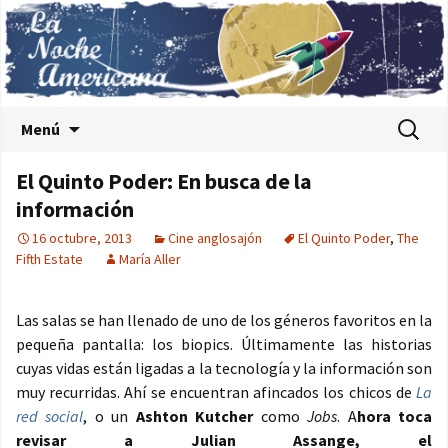
Saltar al contenido
Buscar:
Menú
El Quinto Poder: En busca de la
información
16 octubre, 2013
Cine anglosajón
El Quinto Poder
,
The
Fifth Estate
María Aller
Las salas se han llenado de uno de los géneros favoritos en la
pequeña pantalla: los biopics. Últimamente las historias
cuyas vidas están ligadas a la tecnología y la información son
muy recurridas. Ahí se encuentran afincados los chicos de
La
red social
, o un
Ashton Kutcher
como
Jobs
. A
hora toca
revisar a Julian Assange, el