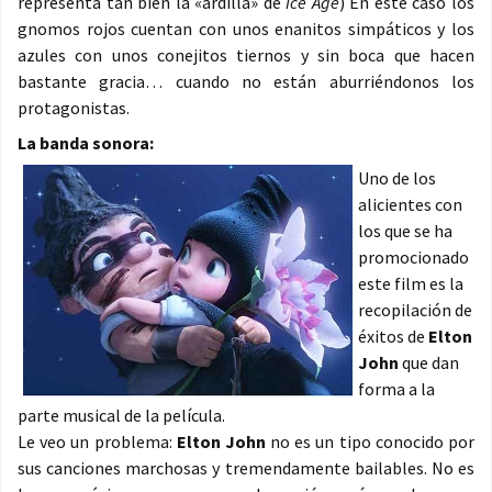
representa tan bien la «ardilla» de
Ice Age
) En este caso los
gnomos rojos cuentan con unos enanitos simpáticos y los
azules con unos conejitos tiernos y sin boca que hacen
bastante gracia… cuando no están aburriéndonos los
protagonistas.
La banda sonora:
Uno de los
alicientes con
los que se ha
promocionado
este film es la
recopilación de
éxitos de
Elton
John
que dan
forma a la
parte musical de la película.
Le veo un problema:
Elton John
no es un tipo conocido por
sus canciones marchosas y tremendamente bailables. No es