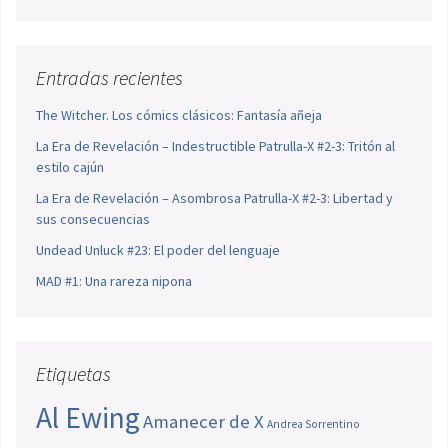
Entradas recientes
The Witcher. Los cómics clásicos: Fantasía añeja
La Era de Revelación – Indestructible Patrulla-X #2-3: Tritón al
estilo cajún
La Era de Revelación – Asombrosa Patrulla-X #2-3: Libertad y
sus consecuencias
Undead Unluck #23: El poder del lenguaje
MAD #1: Una rareza nipona
Etiquetas
Al Ewing
Amanecer de X
Andrea Sorrentino