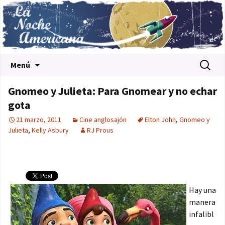
Saltar al contenido
Buscar:
Menú
Gnomeo y Julieta: Para Gnomear y no echar
gota
21 marzo, 2011
Cine anglosajón
Elton John
,
Gnomeo y
Julieta
,
Kelly Asbury
RJ Prous
Hay una
manera
infalibl