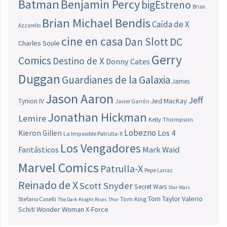
Batman
Benjamin Percy
bigEstreno
Brian
Brian Michael Bendis
Caída de X
Azzarello
cine en casa
Dan Slott
DC
Charles Soule
Gerry
Comics
Destino de X
Donny Cates
Duggan
Guardianes de la Galaxia
James
Jason Aaron
Jeff
Jed MacKay
Tynion IV
Javier Garrón
Jonathan Hickman
Lemire
Kelly Thompson
Lobezno
Los 4
Kieron Gillen
La Imposible Patrulla-X
Los Vengadores
Fantásticos
Mark Waid
Marvel Comics
Patrulla-X
Pepe Larraz
Reinado de X
Scott Snyder
Secret Wars
Star Wars
Tom Taylor
Valerio
Stefano Caselli
Tom King
The Dark Knight Rises
Thor
Schiti
Wonder Woman
X-Force