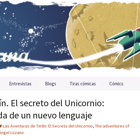
Entrevistas
Blogs
Tiras cómicas
Cómics
n. El secreto del Unicornio:
da de un nuevo lenguaje
Las Aventuras de Tintín: El Secreto del Unicornio
,
The adventures of
Ángel Lozano