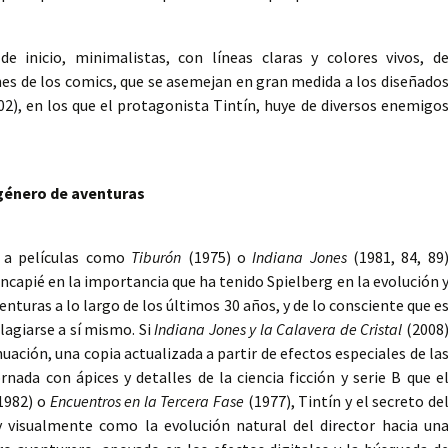
de inicio, minimalistas, con líneas claras y colores vivos, d
nes de los comics, que se asemejan en gran medida a los diseñado
2), en los que el protagonista Tintín, huye de diversos enemigo
 género de aventuras
s a películas como
Tiburón
(1975) o
Indiana Jones
(1981, 84, 89
hincapié en la importancia que ha tenido Spielberg en la evolución 
nturas a lo largo de los últimos 30 años, y de lo consciente que e
plagiarse a sí mismo. Si
Indiana Jones y la Calavera de Cristal
(2008
ación, una copia actualizada a partir de efectos especiales de la
rnada con ápices y detalles de la ciencia ficción y serie B que e
1982) o
Encuentros en la Tercera Fase
(1977), Tintín y el secreto de
y visualmente como la evolución natural del director hacia un