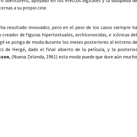
o aventurero, apoyado en los efectos digitales y la búsqueda d
ernas a su propio cine.
ha resultado innovador, pero en el peor de los casos siempre h
n creador de figuras hipertextuales, archiconocidas, e icónicas de
ergé se ponga de moda durante los meses posteriores al estreno d
cs de Hergé, dado el final abierto de la película, y la posterio
kson
, (Nueva Zelanda, 1961) esta moda puede que dure aún much
as