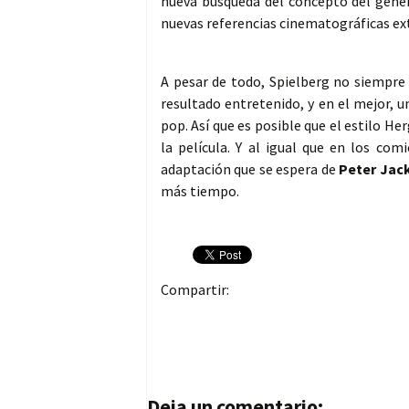
nueva búsqueda del concepto del géner
nuevas referencias cinematográficas ext
A pesar de todo, Spielberg no siempre 
resultado entretenido, y en el mejor, u
pop. Así que es posible que el estilo H
la película. Y al igual que en los comi
adaptación que se espera de
Peter Jac
más tiempo.
Compartir:
Navegación de entrad
Deja un comentario: