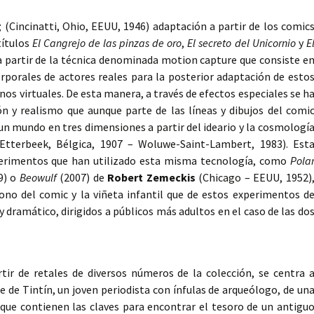
g
(Cincinatti, Ohio, EEUU, 1946) adaptación a partir de los comic
títulos
El Cangrejo de las pinzas de oro
,
El secreto del Unicornio
y
E
 a partir de la técnica denominada motion capture que consiste e
orporales de actores reales para la posterior adaptación de esto
os virtuales. De esta manera, a través de efectos especiales se h
 y realismo que aunque parte de las líneas y dibujos del comi
un mundo en tres dimensiones a partir del ideario y la cosmologí
terbeek, Bélgica, 1907 – Woluwe-Saint-Lambert, 1983). Est
xperimentos que han utilizado esta misma tecnología, como
Pola
9) o
Beowulf
(2007) de
Robert Zemeckis
(Chicago – EEUU, 1952)
no del comic y la viñeta infantil que de estos experimentos d
y dramático, dirigidos a públicos más adultos en el caso de las do
tir de retales de diversos números de la colección, se centra 
 de Tintín, un joven periodista con ínfulas de arqueólogo, de un
que contienen las claves para encontrar el tesoro de un antigu