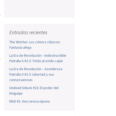
s
l
n
s
Entradas recientes
a
c
The Witcher. Los cómics clásicos:
a
Fantasía añeja
a
La Era de Revelación – Indestructible
r
Patrulla-X #2-3: Tritón al estilo cajún
,
La Era de Revelación – Asombrosa
e
Patrulla-X #2-3: Libertad y sus
s
consecuencias
Undead Unluck #23: El poder del
lenguaje
a
MAD #1: Una rareza nipona
a
o