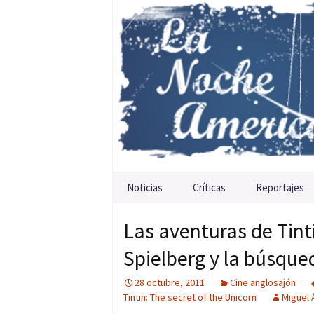
Saltar al contenido
Noticias
Críticas
Reportajes
Las aventuras de Tintí
Spielberg y la búsque
28 octubre, 2011
Cine anglosajón
Tintin: The secret of the Unicorn
Miguel 