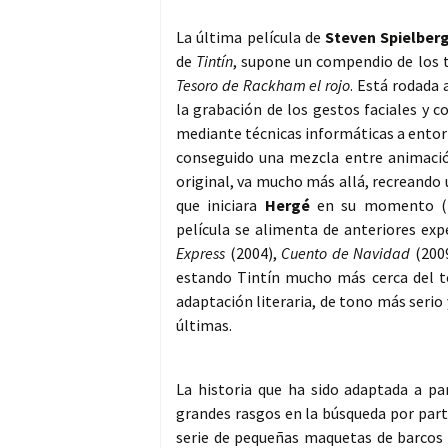
La última película de
Steven Spielber
de
Tintín
, supone un compendio de los 
Tesoro de Rackham el rojo
. Está rodada
la grabación de los gestos faciales y c
mediante técnicas informáticas a entorn
conseguido una mezcla entre animación
original, va mucho más allá, recreando 
que iniciara
Hergé
en su momento (Et
película se alimenta de anteriores e
Express
(2004),
Cuento de Navidad
(200
estando Tintín mucho más cerca del to
adaptación literaria, de tono más serio 
últimas.
La historia que ha sido adaptada a par
grandes rasgos en la búsqueda por parte
serie de pequeñas maquetas de barcos 