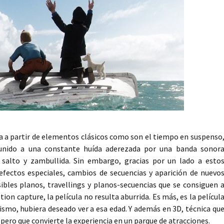
la a partir de elementos clásicos como son el tiempo en suspenso
» unido a una constante huída aderezada por una banda sonor
, salto y zambullida. Sin embargo, gracias por un lado a esto
efectos especiales, cambios de secuencias y aparición de nuevo
sibles planos, travellings y planos-secuencias que se consiguen 
ion capture, la película no resulta aburrida. Es más, es la películ
ismo, hubiera deseado ver a esa edad. Y además en 3D, técnica qu
ero que convierte la experiencia en un parque de atracciones.