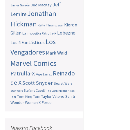
Jeff
Jed MacKay
Javier Garrón
Jonathan
Lemire
Hickman
Kieron
Kelly Thompson
Lobezno
Gillen
La Imposible Patrulla-X
Los
Los 4 Fantásticos
Vengadores
Mark Waid
Marvel Comics
Reinado
Patrulla-X
Pepe Larraz
,
de X
Scott Snyder
Secret Wars
a
Stefano Caselli
Star Wars
The Dark Knight Rises
s
Tom Taylor
Valerio Schiti
Tom King
Thor
s
Wonder Woman
X-Force
a
a
e
Nuestro Facebook