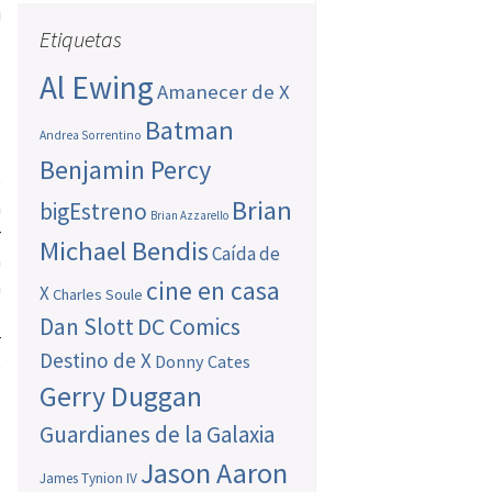
u
Etiquetas
Al Ewing
Amanecer de X
Batman
Andrea Sorrentino
Benjamin Percy
e
Brian
n
bigEstreno
Brian Azzarello
r
Michael Bendis
Caída de
a
cine en casa
n
X
Charles Soule
l
Dan Slott
DC Comics
r
Destino de X
Donny Cates
e
Gerry Duggan
,
Guardianes de la Galaxia
Jason Aaron
James Tynion IV