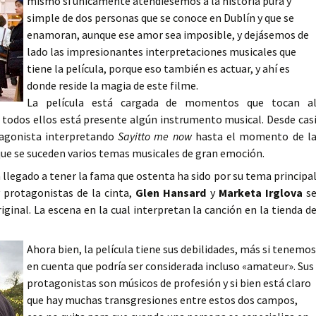
mismo si únicamente atendiésemos a la historia pura y
simple de dos personas que se conoce en Dublín y que se
enamoran, aunque ese amor sea imposible, y dejásemos de
lado las impresionantes interpretaciones musicales que
tiene la película, porque eso también es actuar, y ahí es
donde reside la magia de este filme.
La película está cargada de momentos que tocan a
 todos ellos está presente algún instrumento musical. Desde cas
tagonista interpretando
Sayitto me now
hasta el momento de l
que se suceden varios temas musicales de gran emoción.
a llegado a tener la fama que ostenta ha sido por su tema principa
y protagonistas de la cinta,
Glen Hansard
y
Marketa Irglova
s
iginal. La escena en la cual interpretan la canción en la tienda d
Ahora bien, la película tiene sus debilidades, más si tenemos
en cuenta que podría ser considerada incluso «amateur». Sus
protagonistas son músicos de profesión y si bien está claro
que hay muchas transgresiones entre estos dos campos,