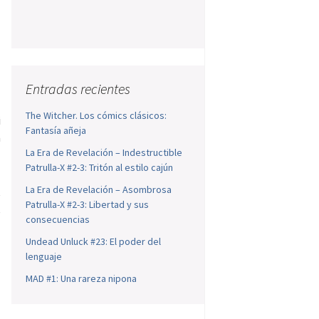
Entradas recientes
l
The Witcher. Los cómics clásicos:
i
Fantasía añeja
a
La Era de Revelación – Indestructible
Patrulla-X #2-3: Tritón al estilo cajún
l
La Era de Revelación – Asombrosa
e
Patrulla-X #2-3: Libertad y sus
e
consecuencias
Undead Unluck #23: El poder del
lenguaje
MAD #1: Una rareza nipona