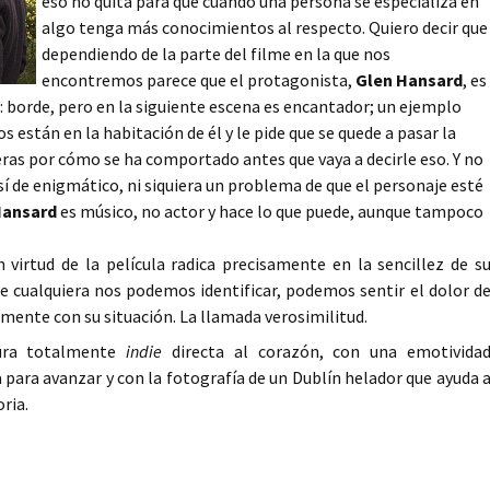
eso no quita para que cuando una persona se especializa en
algo tenga más conocimientos al respecto. Quiero decir que
dependiendo de la parte del filme en la que nos
encontremos parece que el protagonista,
Glen Hansard
, es
a: borde, pero en la siguiente escena es encantador; un ejemplo
s están en la habitación de él y le pide que se quede a pasar la
eras por cómo se ha comportado antes que vaya a decirle eso. Y no
sí de enigmático, ni siquiera un problema de que el personaje esté
Hansard
es músico, no actor y hace lo que puede, aunque tampoco
 virtud de la película radica precisamente en la sencillez de s
ue cualquiera nos podemos identificar, podemos sentir el dolor d
ente con su situación. La llamada verosimilitud.
tura totalmente
indie
directa al corazón, con una emotivida
 para avanzar y con la fotografía de un Dublín helador que ayuda 
ria.