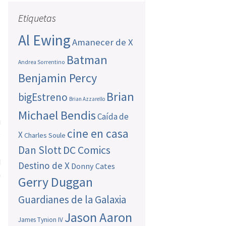
Etiquetas
Al Ewing
Amanecer de X
Batman
Andrea Sorrentino
Benjamin Percy
Brian
bigEstreno
Brian Azzarello
Michael Bendis
Caída de
u
cine en casa
e
X
Charles Soule
Dan Slott
DC Comics
d
Destino de X
Donny Cates
a
Gerry Duggan
Guardianes de la Galaxia
Jason Aaron
James Tynion IV