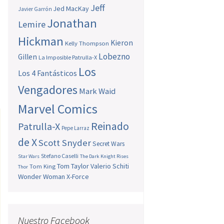
Jeff
Jed MacKay
Javier Garrón
Jonathan
Lemire
Hickman
Kieron
Kelly Thompson
Lobezno
Gillen
La Imposible Patrulla-X
Los
Los 4 Fantásticos
Vengadores
Mark Waid
Marvel Comics
Reinado
Patrulla-X
Pepe Larraz
de X
Scott Snyder
Secret Wars
Stefano Caselli
Star Wars
The Dark Knight Rises
Tom Taylor
Valerio Schiti
Tom King
Thor
Wonder Woman
X-Force
Nuestro Facebook