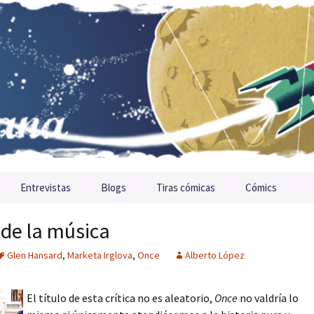
Entrevistas
Blogs
Tiras cómicas
Cómics
 de la música
Glen Hansard
,
Marketa Irglova
,
Once
Alberto López
El título de esta crítica no es aleatorio,
Once
no valdría lo