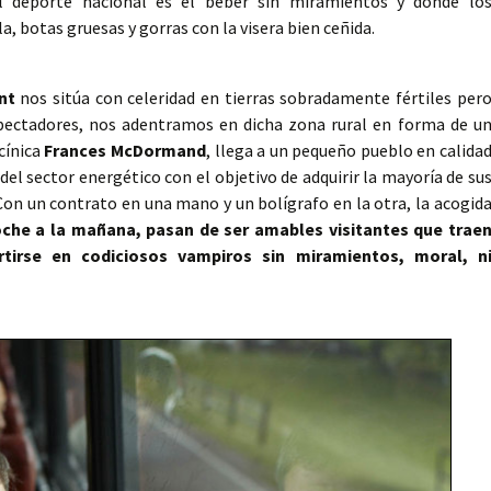
l deporte nacional es el beber sin miramientos y donde lo
, botas gruesas y gorras con la visera bien ceñida.
nt
nos sitúa con celeridad en tierras sobradamente fértiles per
ectadores, nos adentramos en dicha zona rural en forma de u
cínica
Frances McDormand
, llega a un pequeño pueblo en calida
el sector energético con el objetivo de adquirir la mayoría de su
Con un contrato en una mano y un bolígrafo en la otra, la acogid
oche a la mañana, pasan de ser amables visitantes que trae
tirse en codiciosos vampiros sin miramientos, moral, n