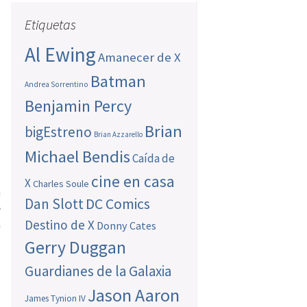
Etiquetas
Al Ewing
Amanecer de X
Batman
Andrea Sorrentino
Benjamin Percy
Brian
bigEstreno
Brian Azzarello
Michael Bendis
Caída de
cine en casa
X
Charles Soule
a
Dan Slott
DC Comics
e
Destino de X
a
Donny Cates
o
Gerry Duggan
e
Guardianes de la Galaxia
Jason Aaron
James Tynion IV