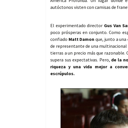
América Profunda. Un lugar donde e
autóctonos visten con camisas de franela
El experimentado director
Gus Van Sa
poco prósperas en conjunto. Como esp
confiado
Matt Damon
que, junto a una 
de representante de una multinacional d
tierras a un precio más que razonable. 
supera sus expectativas. Pero,
de la n
riqueza y una vida mejor a conver
escrúpulos.