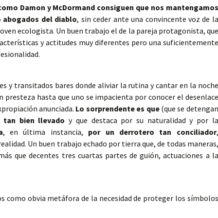
 como Damon y McDormand consiguen que nos mantengamo
o abogados del diablo
, sin ceder ante una convincente voz de l
 joven ecologista. Un buen trabajo el de la pareja protagonista, qu
racterísticas y actitudes muy diferentes pero una suficientement
esionalidad.
es y transitados bares donde aliviar la rutina y cantar en la noch
con presteza hasta que uno se impacienta por conocer el desenlac
expropiación anunciada.
Lo sorprendente es que
(que se detenga
 tan bien llevado
y que destaca por su naturalidad y por l
a
, en última instancia,
por un derrotero tan conciliador
realidad. Un buen trabajo echado por tierra que, de todas maneras
ás que decentes tres cuartas partes de guión, actuaciones a l
los como obvia metáfora de la necesidad de proteger los símbolo