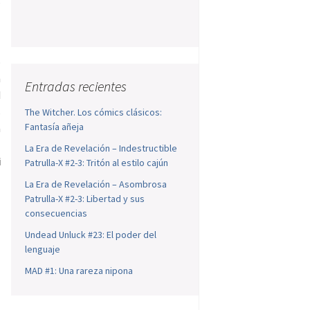
s
o
n
Entradas recientes
d
s
The Witcher. Los cómics clásicos:
Fantasía añeja
a
n
La Era de Revelación – Indestructible
i
Patrulla-X #2-3: Tritón al estilo cajún
La Era de Revelación – Asombrosa
Patrulla-X #2-3: Libertad y sus
consecuencias
Undead Unluck #23: El poder del
lenguaje
MAD #1: Una rareza nipona