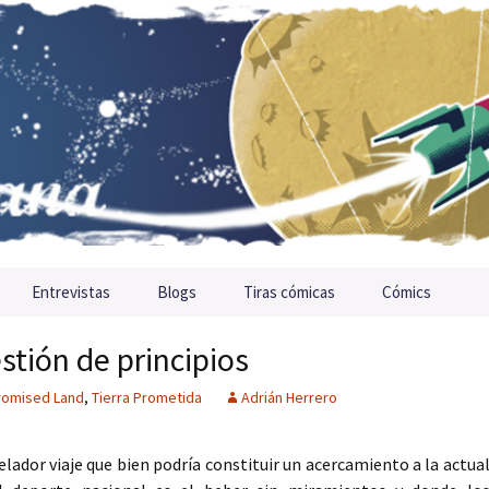
Entrevistas
Blogs
Tiras cómicas
Cómics
stión de principios
romised Land
,
Tierra Prometida
Adrián Herrero
ador viaje que bien podría constituir un acercamiento a la actua