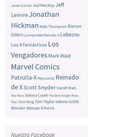
Jeff
s
Jed MacKay
Javier Garrón
a
Jonathan
Lemire
e
Hickman
Kieron
e
Kelly Thompson
Lobezno
Gillen
La Imposible Patrulla-X
Los
Los 4 Fantásticos
Vengadores
e
Mark Waid
e
Marvel Comics
n
a
Reinado
Patrulla-X
Pepe Larraz
,
de X
Scott Snyder
Secret Wars
,
Stefano Caselli
Star Wars
The Dark Knight Rises
a
Tom Taylor
Valerio Schiti
Tom King
Thor
Wonder Woman
X-Force
s
Nuestro Facebook