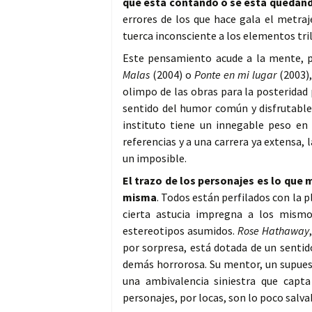
que está contando o se está quedando
errores de los que hace gala el metra
tuerca inconsciente a los elementos tril
Este pensamiento acude a la mente, po
Malas
(2004) o
Ponte en mi lugar
(2003),
olimpo de las obras para la posteridad 
sentido del humor común y disfrutable
instituto tiene un innegable peso en 
referencias y a una carrera ya extensa, l
un imposible.
El trazo de los personajes es lo que 
misma
. Todos están perfilados con la 
cierta astucia impregna a los mismo
estereotipos asumidos.
Rose Hathaway
por sorpresa, está dotada de un sentid
demás horrorosa. Su mentor, un supues
una ambivalencia siniestra que capt
personajes, por locas, son lo poco salvab