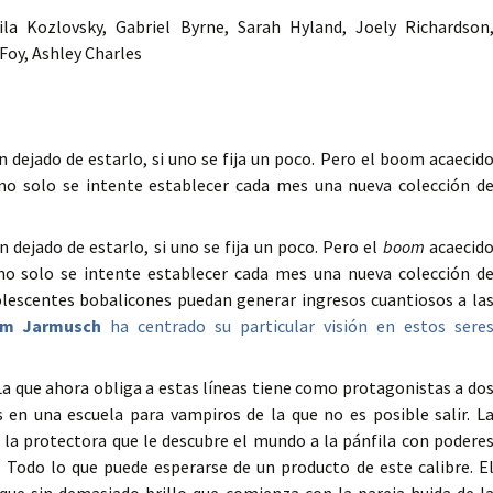
la Kozlovsky, Gabriel Byrne, Sarah Hyland, Joely Richardson
Foy, Ashley Charles
dejado de estarlo, si uno se fija un poco. Pero el boom acaecid
no solo se intente establecer cada mes una nueva colección d
dejado de estarlo, si uno se fija un poco. Pero el
boom
acaecid
o solo se intente establecer cada mes una nueva colección d
olescentes bobalicones puedan generar ingresos cuantiosos a la
im Jarmusch
ha centrado su particular visión en estos sere
 La que ahora obliga a estas líneas tiene como protagonistas a do
 en una escuela para vampiros de la que no es posible salir. L
a la protectora que le descubre el mundo a la pánfila con podere
 Todo lo que puede esperarse de un producto de este calibre. E