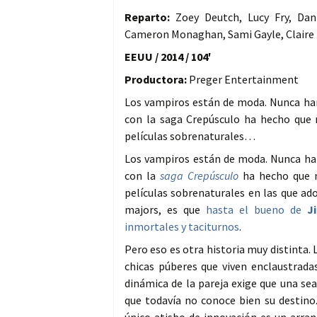
Reparto:
Zoey Deutch, Lucy Fry, Dani
Cameron Monaghan, Sami Gayle, Claire 
EEUU / 2014 / 104′
Productora:
Preger Entertainment
Los vampiros están de moda. Nunca han 
con la saga Crepúsculo ha hecho que 
películas sobrenaturales…
Los vampiros están de moda. Nunca han 
con la
saga Crepúsculo
ha hecho que n
películas sobrenaturales en las que ad
majors, es que
hasta el bueno de
J
inmortales y taciturnos
.
Pero eso es otra historia muy distinta.
chicas púberes que viven enclaustradas
dinámica de la pareja exige que una se
que todavía no conoce bien su destino.