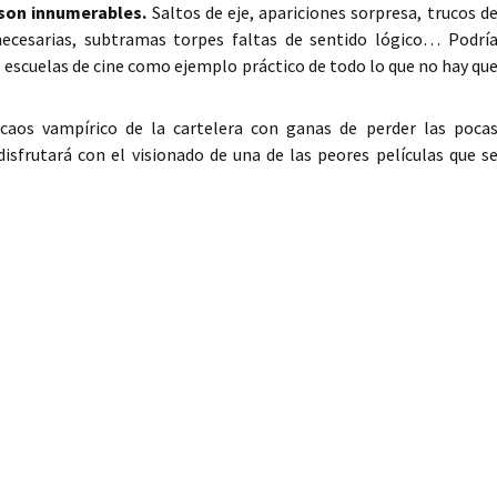
 son innumerables.
Saltos de eje, apariciones sorpresa, trucos d
innecesarias, subtramas torpes faltas de sentido lógico… Podrí
s escuelas de cine como ejemplo práctico de todo lo que no hay qu
caos vampírico de la cartelera con ganas de perder las poca
disfrutará con el visionado de una de las peores películas que s
as