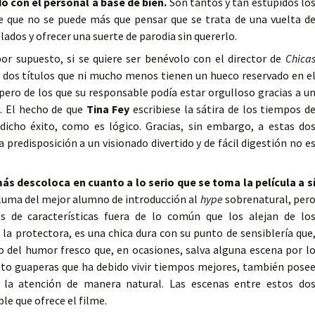
 con el personal a base de bien.
Son tantos y tan estúpidos lo
je que no se puede más que pensar que se trata de una vuelta d
lados y ofrecer una suerte de parodia sin quererlo.
r supuesto, si se quiere ser benévolo con el director de
Chica
 dos títulos que ni mucho menos tienen un hueco reservado en e
pero de los que su responsable podía estar orgulloso gracias a u
. El hecho de que
Tina Fey
escribiese la sátira de los tiempos d
dicho éxito, como es lógico. Gracias, sin embargo, a estas do
a predisposición a un visionado divertido y de fácil digestión no e
más descoloca en cuanto a lo serio que se toma la película a s
pluma del mejor alumno de introducción al
hype
sobrenatural, per
s de características fuera de lo común que los alejan de lo
, la protectora, es una chica dura con su punto de sensiblería que
o del humor fresco que, en ocasiones, salva alguna escena por l
to guaperas que ha debido vivir tiempos mejores, también pose
a la atención de manera natural. Las escenas entre estos do
le que ofrece el filme.