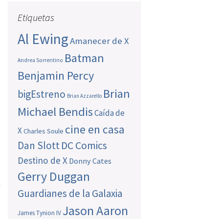
,
Etiquetas
Al Ewing
Amanecer de X
Batman
Andrea Sorrentino
o
Benjamin Percy
e
Brian
bigEstreno
Brian Azzarello
Michael Bendis
o
Caída de
e
cine en casa
X
Charles Soule
s
Dan Slott
DC Comics
s
Destino de X
Donny Cates
s
Gerry Duggan
a
Guardianes de la Galaxia
s
l
Jason Aaron
James Tynion IV