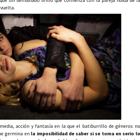
que sin demasiado brillo que comienza con la pareja huida de l
 vuelta.
media, acción y fantasía en la que el batiburrillo de géneros n
que germina en
la imposibilidad de saber si se toma en serio l