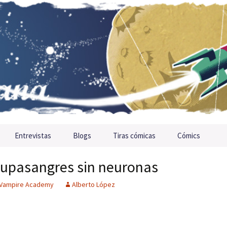
Entrevistas
Blogs
Tiras cómicas
Cómics
upasangres sin neuronas
Vampire Academy
Alberto López