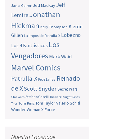
a
Jeff
Jed MacKay
Javier Garrón
Jonathan
Lemire
Hickman
Kieron
Kelly Thompson
Lobezno
Gillen
La Imposible Patrulla-X
Los
Los 4 Fantásticos
Vengadores
Mark Waid
Marvel Comics
Reinado
Patrulla-X
Pepe Larraz
de X
Scott Snyder
Secret Wars
Stefano Caselli
Star Wars
The Dark Knight Rises
Tom Taylor
Valerio Schiti
Tom King
Thor
Wonder Woman
X-Force
o
o
Nuestro Facebook