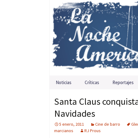
Saltar al contenido
Noticias
Críticas
Reportajes
Santa Claus conquista
Navidades
5 enero, 2011
Cine de barro
Gle
marcianos
RJ Prous