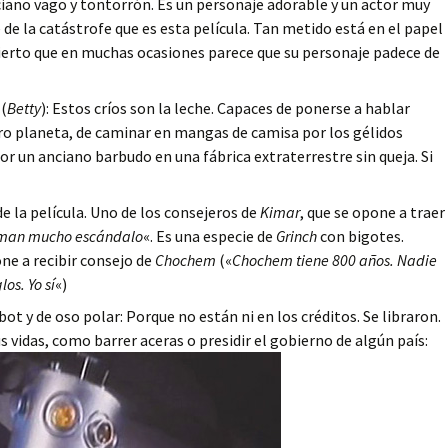
ciano vago y tontorrón. Es un personaje adorable y un actor muy
 de la catástrofe que es esta película. Tan metido está en el papel
cierto que en muchas ocasiones parece que su personaje padece de
(
Betty
): Estos críos son la leche. Capaces de ponerse a hablar
ro planeta, de caminar en mangas de camisa por los gélidos
or un anciano barbudo en una fábrica extraterrestre sin queja. Si
de la película. Uno de los consejeros de
Kimar
, que se opone a traer
 arman mucho escándalo
«. Es una especie de
Grinch
con bigotes.
ne a recibir consejo de
Chochem
(«
Chochem tiene 800 años. Nadie
os. Yo sí
«)
bot y de oso polar: Porque no están ni en los créditos. Se libraron.
vidas, como barrer aceras o presidir el gobierno de algún país: