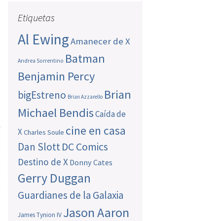
Etiquetas
Al Ewing
Amanecer de X
Batman
Andrea Sorrentino
Benjamin Percy
Brian
bigEstreno
Brian Azzarello
Michael Bendis
Caída de
a
cine en casa
X
Charles Soule
s
Dan Slott
DC Comics
,
s
Destino de X
Donny Cates
,
Gerry Duggan
o
Guardianes de la Galaxia
Jason Aaron
James Tynion IV