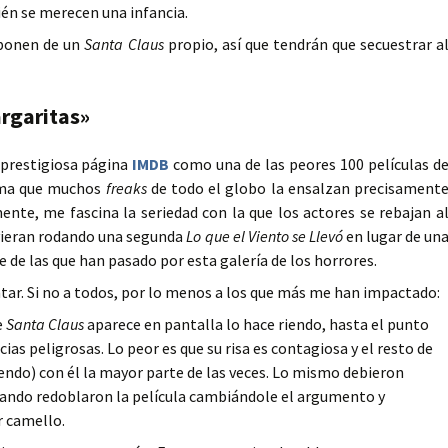
én se merecen una infancia.
sponen de un
Santa Claus
propio, así que tendrán que secuestrar a
argaritas»
 prestigiosa página
IMDB
como una de las peores 100 películas d
tema que muchos
freaks
de todo el globo la ensalzan precisament
ente, me fascina la seriedad con la que los actores se rebajan a
uvieran rodando una segunda
Lo que el Viento se Llevó
en lugar de un
e de las que han pasado por esta galería de los horrores.
tar. Si no a todos, por lo menos a los que más me han impactado:
e
Santa Claus
aparece en pantalla lo hace riendo, hasta el punto
ias peligrosas. Lo peor es que su risa es contagiosa y el resto de
ndo) con él la mayor parte de las veces. Lo mismo debieron
ando redoblaron la película cambiándole el argumento y
r camello.