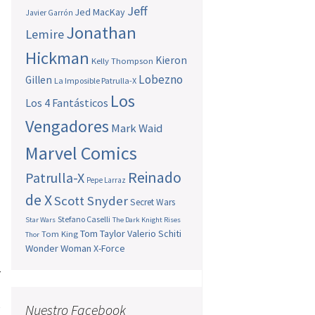
Jeff
Jed MacKay
Javier Garrón
Jonathan
Lemire
Hickman
Kieron
Kelly Thompson
Lobezno
Gillen
La Imposible Patrulla-X
Los
Los 4 Fantásticos
Vengadores
Mark Waid
Marvel Comics
Reinado
Patrulla-X
Pepe Larraz
de X
Scott Snyder
Secret Wars
n
Stefano Caselli
Star Wars
The Dark Knight Rises
Tom Taylor
Valerio Schiti
Tom King
Thor
Wonder Woman
X-Force
r
?
e
Nuestro Facebook