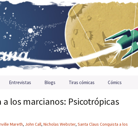
Entrevistas
Blogs
Tiras cómicas
Cómics
 a los marcianos: Psicotrópicas
nville Mareth
,
John Call
,
Nicholas Webster
,
Santa Claus Conquista a los