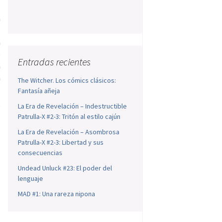
a
l
a
o
Entradas recientes
n
n
The Witcher. Los cómics clásicos:
Fantasía añeja
e
La Era de Revelación – Indestructible
Patrulla-X #2-3: Tritón al estilo cajún
La Era de Revelación – Asombrosa
Patrulla-X #2-3: Libertad y sus
consecuencias
Undead Unluck #23: El poder del
lenguaje
MAD #1: Una rareza nipona