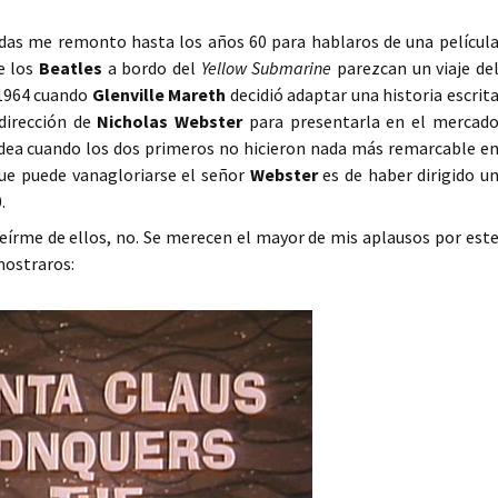
das me remonto hasta los años 60 para hablaros de una películ
de los
Beatles
a bordo del
Yellow Submarine
parezcan un viaje de
 1964 cuando
Glenville Mareth
decidió adaptar una historia escrit
dirección de
Nicholas Webster
para presentarla en el mercad
idea cuando los dos primeros no hicieron nada más remarcable e
 que puede vanagloriarse el señor
Webster
es de haber dirigido u
.
eírme de ellos, no. Se merecen el mayor de mis aplausos por est
mostraros: