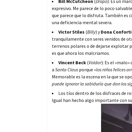
Bill McCutcheon
(
Dropo
): Es un mar
expresivo. Me parece de lo poco salvable
que parece que lo disfruta. También es 
una deficiencia mental severa.
Victor Stiles
(
Billy
) y
Dona Conforti
tranquilamente con seres venidos de ot
terrenos polares o de dejarse explotar p
es que ahora los malcriamos.
Vincent Beck
(
Voldar
): Es el «malo» 
a
Santa Claus
porque «
los niños felices
Memorable es la escena en la que se opo
puede ignorar la sabiduría que dan los sigl
Los tíos dentro de los disfraces de ro
Igual han hecho algo importante con sus 