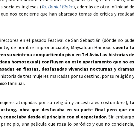
s sociales ingleses (
Yo, Daniel Blake
), además de otra infinidad d
que nos concierne que han abarcado temas de crítica y realida
rectores en el pasado Festival de San Sebastián (dónde no pud
butante, de nombre impronunciable, Maysaloun Hamoud
cuenta l
ven su veintena compartiendo piso en Tel Aviv. Las historias d
stiana homosexual) confluyen en este apartamento que no e
sadas en fiestas, desfasadas vivencias nocturnas y drama
historia de tres mujeres marcadas por su destino, por su religión 
so familiar.
(mujeres atrapadas por su religión y ancestrales costumbres),
l
Mustang, obra que desfasaba en su parte final pero que e
 conectaba desde el principio con el espectador
.
Sin embarg
principio, una película que roza lo paródico y que no conciencia