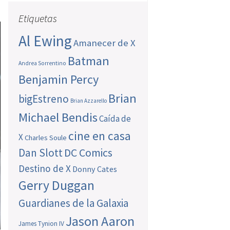
Etiquetas
Al Ewing
Amanecer de X
Batman
Andrea Sorrentino
Benjamin Percy
Brian
bigEstreno
Brian Azzarello
Michael Bendis
Caída de
cine en casa
X
Charles Soule
Dan Slott
DC Comics
Destino de X
Donny Cates
Gerry Duggan
Guardianes de la Galaxia
Jason Aaron
James Tynion IV