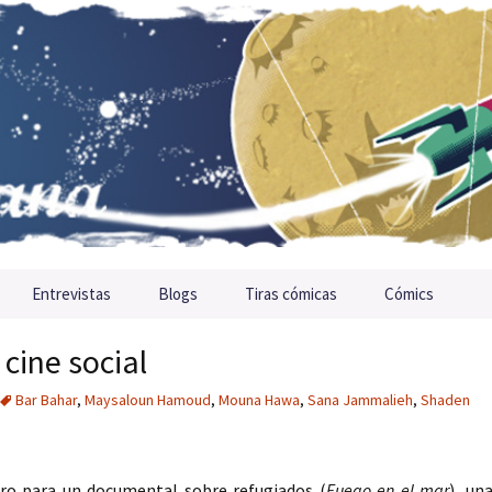
Entrevistas
Blogs
Tiras cómicas
Cómics
cine social
Bar Bahar
,
Maysaloun Hamoud
,
Mouna Hawa
,
Sana Jammalieh
,
Shaden
Oro para un documental sobre refugiados (
Fuego en el mar
), un