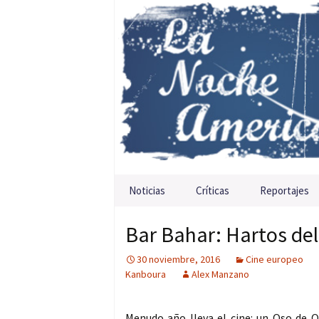
Saltar al contenido
Noticias
Críticas
Reportajes
Bar Bahar: Hartos del 
30 noviembre, 2016
Cine europeo
Kanboura
Alex Manzano
Menudo año lleva el cine: un Oso de 