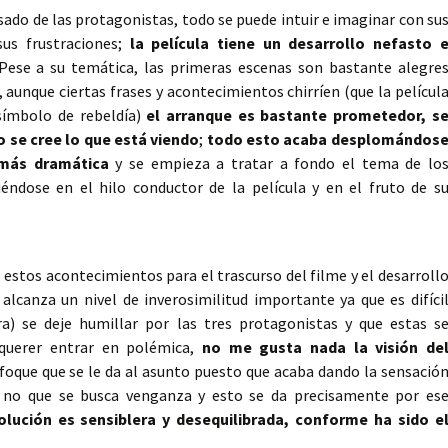
asado de las protagonistas, todo se puede intuir e imaginar con su
sus frustraciones;
la película tiene un desarrollo nefasto 
 Pese a su temática, las primeras escenas son bastante alegre
, aunque ciertas frases y acontecimientos chirríen (que la películ
símbolo de rebeldía)
el arranque es bastante prometedor, s
o se cree lo que está viendo
;
todo esto acaba desplomándos
 más dramática
y se empieza a tratar a fondo el tema de lo
éndose en el hilo conductor de la película y en el fruto de s
e estos acontecimientos para el trascurso del filme y el desarroll
alcanza un nivel de inverosimilitud importante ya que es difíci
a) se deje humillar por las tres protagonistas y que estas s
querer entrar en polémica,
no me gusta nada la visión de
foque que se le da al asunto puesto que acaba dando la sensació
i no que se busca venganza y esto se da precisamente por es
lución es sensiblera y desequilibrada, conforme ha sido e