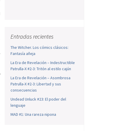
e
d
Entradas recientes
e
a
The Witcher. Los cómics clásicos:
e
Fantasía añeja
s
La Era de Revelación – Indestructible
s
Patrulla-X #2-3: Tritón al estilo cajún
y
La Era de Revelación – Asombrosa
Patrulla-X #2-3: Libertad y sus
consecuencias
Undead Unluck #23: El poder del
a
lenguaje
n
o
MAD #1: Una rareza nipona
,