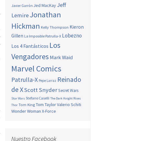
Jeff
Jed MacKay
s
Javier Garrón
Jonathan
e
Lemire
s
Hickman
Kieron
Kelly Thompson
a
Lobezno
Gillen
e
La Imposible Patrulla-X
Los
e
Los 4 Fantásticos
s
Vengadores
Mark Waid
u
Marvel Comics
Reinado
Patrulla-X
Pepe Larraz
o
de X
Scott Snyder
Secret Wars
l
Stefano Caselli
Star Wars
The Dark Knight Rises
e
Tom Taylor
Valerio Schiti
Tom King
Thor
l
Wonder Woman
X-Force
n
e
l
Nuestro Facebook