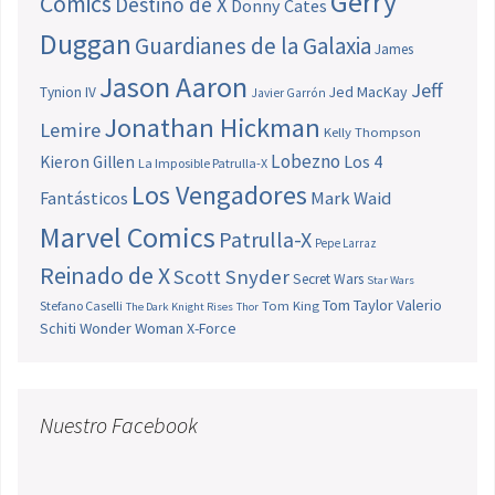
Gerry
Comics
Destino de X
Donny Cates
Duggan
Guardianes de la Galaxia
James
Jason Aaron
Jeff
Jed MacKay
Tynion IV
Javier Garrón
Jonathan Hickman
Lemire
Kelly Thompson
Lobezno
Los 4
Kieron Gillen
La Imposible Patrulla-X
Los Vengadores
Fantásticos
Mark Waid
Marvel Comics
Patrulla-X
Pepe Larraz
Reinado de X
Scott Snyder
Secret Wars
Star Wars
Tom Taylor
Valerio
Stefano Caselli
Tom King
The Dark Knight Rises
Thor
Schiti
Wonder Woman
X-Force
Nuestro Facebook