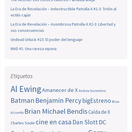
La Era de Revelación – Indestructible Patrulla-X #2-3: Tritón al
estilo cajún
La Era de Revelación – Asombrosa Patrulla-X #2-3: Libertad y
sus consecuencias
Undead Unluck #23: El poder del lenguaje
MAD #1: Una rareza nipona
Etiquetas
Al Ewing
Amanecer de X
Andrea Sorrentino
Batman
Benjamin Percy
bigEstreno
Brian
Brian Michael Bendis
Caída de X
Azzarello
cine en casa
Dan Slott
DC
Charles Soule