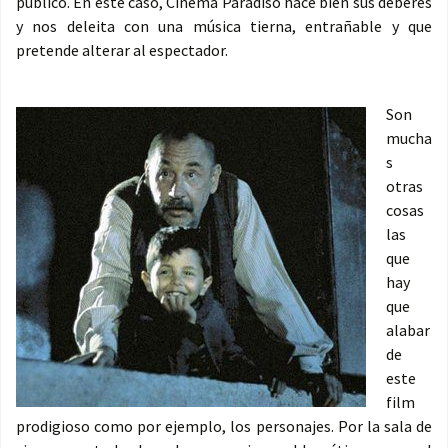
público. En este caso, Cinema Paradiso hace bien sus deberes
y nos deleita con una música tierna, entrañable y que
pretende alterar al espectador.
Son
mucha
s
otras
cosas
las
que
hay
que
alabar
de
este
film
prodigioso como por ejemplo, los personajes. Por la sala de