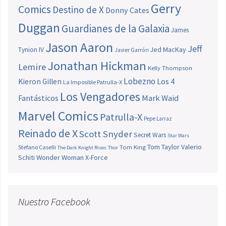
Gerry
Comics
Destino de X
Donny Cates
Duggan
Guardianes de la Galaxia
James
Jason Aaron
Jeff
Jed MacKay
Tynion IV
Javier Garrón
Jonathan Hickman
Lemire
Kelly Thompson
Lobezno
Los 4
Kieron Gillen
La Imposible Patrulla-X
Los Vengadores
Fantásticos
Mark Waid
Marvel Comics
Patrulla-X
Pepe Larraz
Reinado de X
Scott Snyder
Secret Wars
Star Wars
Tom Taylor
Valerio
Stefano Caselli
Tom King
The Dark Knight Rises
Thor
Schiti
Wonder Woman
X-Force
Nuestro Facebook