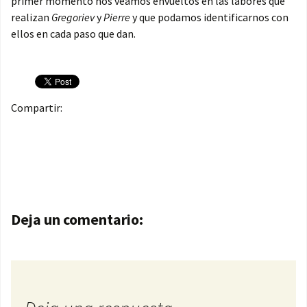
primer momento nos veamos envueltos en las labores que
realizan
Gregoriev
y
Pierre
y que podamos identificarnos con
ellos en cada paso que dan.
Compartir:
Navegación de entradas
Deja un comentario: