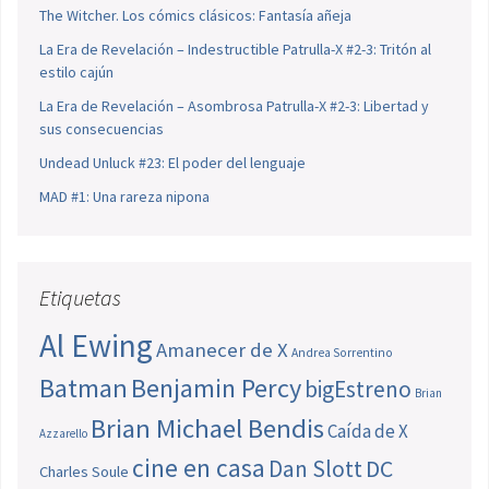
The Witcher. Los cómics clásicos: Fantasía añeja
La Era de Revelación – Indestructible Patrulla-X #2-3: Tritón al
estilo cajún
La Era de Revelación – Asombrosa Patrulla-X #2-3: Libertad y
sus consecuencias
Undead Unluck #23: El poder del lenguaje
MAD #1: Una rareza nipona
Etiquetas
Al Ewing
Amanecer de X
Andrea Sorrentino
Batman
Benjamin Percy
bigEstreno
Brian
Brian Michael Bendis
Caída de X
Azzarello
cine en casa
Dan Slott
DC
Charles Soule