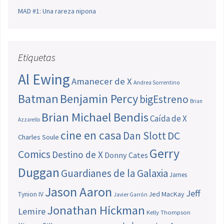
MAD #1: Una rareza nipona
Etiquetas
Al Ewing
Amanecer de X
Andrea Sorrentino
Batman
Benjamin Percy
bigEstreno
Brian
Brian Michael Bendis
Caída de X
Azzarello
cine en casa
Dan Slott
DC
Charles Soule
Gerry
Comics
Destino de X
Donny Cates
Duggan
Guardianes de la Galaxia
James
Jason Aaron
Jeff
Jed MacKay
Tynion IV
Javier Garrón
Jonathan Hickman
Lemire
Kelly Thompson