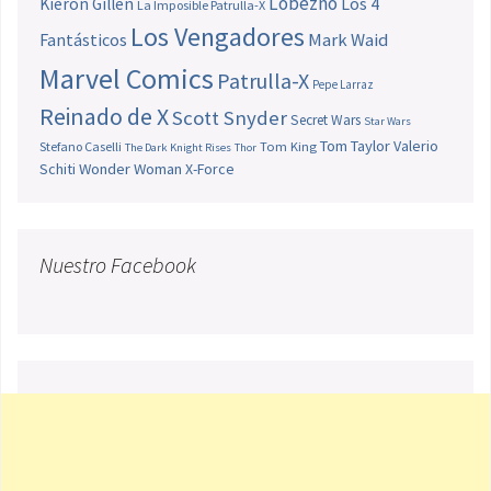
Lobezno
Los 4
Kieron Gillen
La Imposible Patrulla-X
Los Vengadores
Fantásticos
Mark Waid
Marvel Comics
Patrulla-X
Pepe Larraz
Reinado de X
Scott Snyder
Secret Wars
Star Wars
Tom Taylor
Valerio
Stefano Caselli
Tom King
The Dark Knight Rises
Thor
Schiti
Wonder Woman
X-Force
Nuestro Facebook