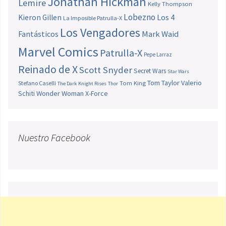
Jonathan Hickman
Lemire
Kelly Thompson
Lobezno
Los 4
Kieron Gillen
La Imposible Patrulla-X
Los Vengadores
Fantásticos
Mark Waid
Marvel Comics
Patrulla-X
Pepe Larraz
Reinado de X
Scott Snyder
Secret Wars
Star Wars
Tom Taylor
Valerio
Stefano Caselli
Tom King
The Dark Knight Rises
Thor
Schiti
Wonder Woman
X-Force
Nuestro Facebook