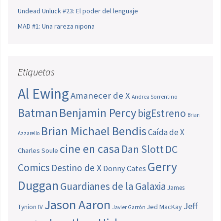
Undead Unluck #23: El poder del lenguaje
MAD #1: Una rareza nipona
Etiquetas
Al Ewing
Amanecer de X
Andrea Sorrentino
Batman
Benjamin Percy
bigEstreno
Brian
Brian Michael Bendis
Caída de X
Azzarello
cine en casa
Dan Slott
DC
Charles Soule
Gerry
Comics
Destino de X
Donny Cates
Duggan
Guardianes de la Galaxia
James
Jason Aaron
Jeff
Jed MacKay
Tynion IV
Javier Garrón