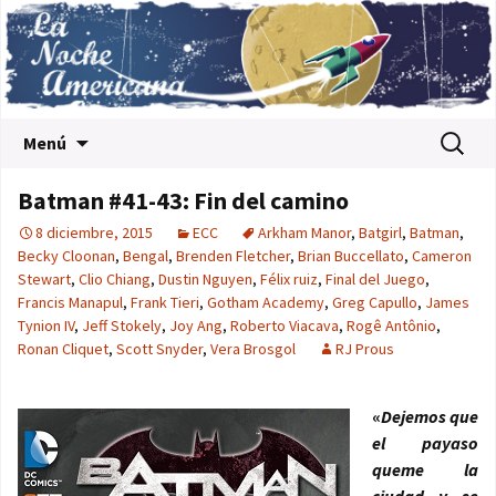
Saltar al contenido
Buscar:
Menú
Batman #41-43: Fin del camino
8 diciembre, 2015
ECC
Arkham Manor
,
Batgirl
,
Batman
,
Becky Cloonan
,
Bengal
,
Brenden Fletcher
,
Brian Buccellato
,
Cameron
Stewart
,
Clio Chiang
,
Dustin Nguyen
,
Félix ruiz
,
Final del Juego
,
Francis Manapul
,
Frank Tieri
,
Gotham Academy
,
Greg Capullo
,
James
Tynion IV
,
Jeff Stokely
,
Joy Ang
,
Roberto Viacava
,
Rogê Antônio
,
Ronan Cliquet
,
Scott Snyder
,
Vera Brosgol
RJ Prous
«
Dejemos que
el payaso
queme la