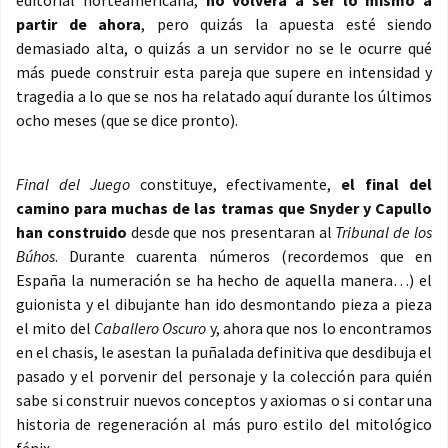
editorial norteamericana,
no volverá a ser lo mismo a
partir de ahora
, pero quizás la apuesta esté siendo
demasiado alta, o quizás a un servidor no se le ocurre qué
más puede construir esta pareja que supere en intensidad y
tragedia a lo que se nos ha relatado aquí durante los últimos
ocho meses (que se dice pronto).
Final del Juego
constituye, efectivamente,
el final del
camino para muchas de las tramas que Snyder y Capullo
han construido
desde que nos presentaran al
Tribunal de los
Búhos
. Durante cuarenta números (recordemos que en
España la numeración se ha hecho de aquella manera…) el
guionista y el dibujante han ido desmontando pieza a pieza
el mito del
Caballero Oscuro
y, ahora que nos lo encontramos
en el chasis, le asestan la puñalada definitiva que desdibuja el
pasado y el porvenir del personaje y la colección para quién
sabe si construir nuevos conceptos y axiomas o si contar una
historia de regeneración al más puro estilo del mitológico