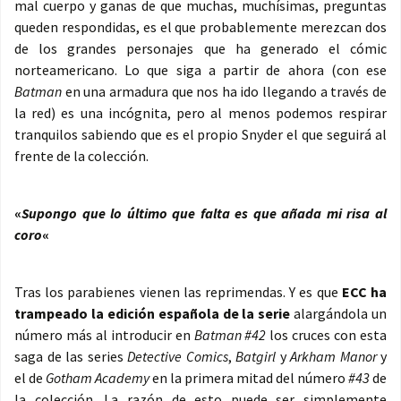
mal cuerpo y ganas de que muchas, muchísimas, preguntas
queden respondidas, es el que probablemente merezcan dos
de los grandes personajes que ha generado el cómic
norteamericano. Lo que siga a partir de ahora (con ese
Batman
en una armadura que nos ha ido llegando a través de
la red) es una incógnita, pero al menos podemos respirar
tranquilos sabiendo que es el propio Snyder el que seguirá al
frente de la colección.
«
Supongo que lo último que falta es que añada mi risa al
coro
«
Tras los parabienes vienen las reprimendas. Y es que
ECC ha
trampeado la edición española de la serie
alargándola un
número más al introducir en
Batman #42
los cruces con esta
saga de las series
Detective Comics
,
Batgirl
y
Arkham Manor
y
el de
Gotham Academy
en la primera mitad del número
#43
de
la colección. La razón de esto puede ser simplemente