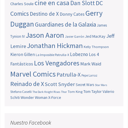
cine en casa
Dan Slott
DC
Charles Soule
Gerry
Comics
Destino de X
Donny Cates
Duggan
Guardianes de la Galaxia
James
Jason Aaron
Jeff
Jed MacKay
Tynion IV
Javier Garrón
Jonathan Hickman
Lemire
Kelly Thompson
Lobezno
Los 4
Kieron Gillen
La Imposible Patrulla-X
Los Vengadores
Fantásticos
Mark Waid
Marvel Comics
Patrulla-X
Pepe Larraz
Reinado de X
Scott Snyder
Secret Wars
Star Wars
Tom Taylor
Valerio
Stefano Caselli
Tom King
The Dark Knight Rises
Thor
Schiti
Wonder Woman
X-Force
Nuestro Facebook