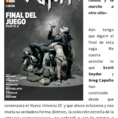
ciudad y se
marche a
otro sitio
«
Aún tengo
que digerir el
final de esta
saga. Me
cuesta
asimilar lo
que
Scott
Snyder
y
Greg Capullo
han
construido
desde que
comenzara el
Nuevo Universo DC
y que ahora eclosiona y nos
revela su verdadera forma.
Batman
, la colección estrella de la