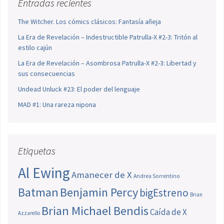
Entradas recientes
The Witcher. Los cómics clásicos: Fantasía añeja
La Era de Revelación – Indestructible Patrulla-X #2-3: Tritón al
estilo cajún
La Era de Revelación – Asombrosa Patrulla-X #2-3: Libertad y
sus consecuencias
Undead Unluck #23: El poder del lenguaje
MAD #1: Una rareza nipona
Etiquetas
Al Ewing
Amanecer de X
Andrea Sorrentino
Batman
Benjamin Percy
bigEstreno
Brian
Brian Michael Bendis
Caída de X
Azzarello