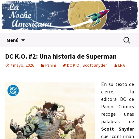
Saltar al contenido
Buscar:
Menú
DC K.O. #2: Una historia de Superman
7 mayo, 2026
Panini
DC K.O.
,
Scott Snyder
LNA
En su texto de
cierre, la
editora DC de
Panini Cómics
recoge unas
palabras de
Scott Snyder
que confirman