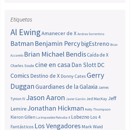
Etiquetas
Al Ewing
Amanecer de X
Andrea Sorrentino
Batman
Benjamin Percy
bigEstreno
Brian
Brian Michael Bendis
Caída de X
Azzarello
cine en casa
Dan Slott
DC
Charles Soule
Gerry
Comics
Destino de X
Donny Cates
Duggan
Guardianes de la Galaxia
James
Jason Aaron
Jeff
Jed MacKay
Tynion IV
Javier Garrón
Jonathan Hickman
Lemire
Kelly Thompson
Lobezno
Los 4
Kieron Gillen
La Imposible Patrulla-X
Los Vengadores
Fantásticos
Mark Waid