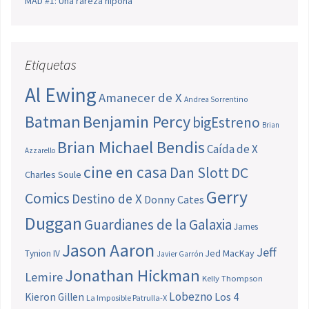
MAD #1: Una rareza nipona
Etiquetas
Al Ewing
Amanecer de X
Andrea Sorrentino
Batman
Benjamin Percy
bigEstreno
Brian
Brian Michael Bendis
Caída de X
Azzarello
cine en casa
Dan Slott
DC
Charles Soule
Gerry
Comics
Destino de X
Donny Cates
Duggan
Guardianes de la Galaxia
James
Jason Aaron
Jeff
Jed MacKay
Tynion IV
Javier Garrón
Jonathan Hickman
Lemire
Kelly Thompson
Lobezno
Los 4
Kieron Gillen
La Imposible Patrulla-X