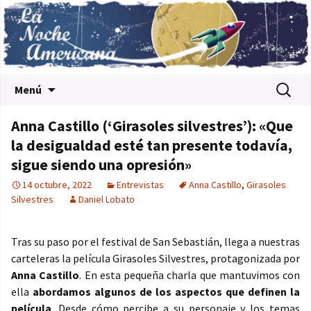
Saltar al contenido
Buscar:
Menú
Anna Castillo (‘Girasoles silvestres’): «Que
la desigualdad esté tan presente todavía,
sigue siendo una opresión»
14 octubre, 2022
Entrevistas
Anna Castillo
,
Girasoles
Silvestres
Daniel Lobato
Tras su paso por el festival de San Sebastián, llega a nuestras
carteleras la película Girasoles Silvestres, protagonizada por
Anna Castillo
. En esta pequeña charla que mantuvimos con
ella
abordamos algunos de los aspectos que definen la
película
. Desde cómo percibe a su personaje y los temas