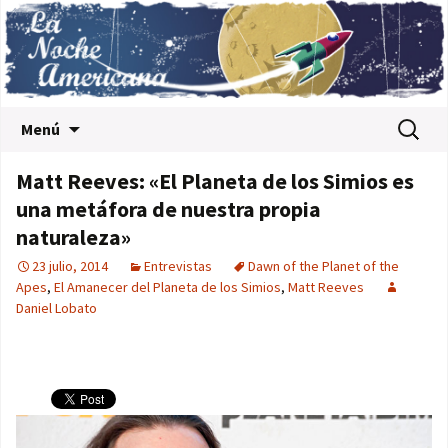
Saltar al contenido
Buscar:
Menú
Matt Reeves: «El Planeta de los Simios es
una metáfora de nuestra propia
naturaleza»
23 julio, 2014
Entrevistas
Dawn of the Planet of the
Apes
,
El Amanecer del Planeta de los Simios
,
Matt Reeves
Daniel Lobato