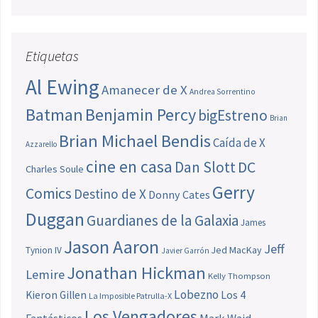
Etiquetas
Al Ewing
Amanecer de X
Andrea Sorrentino
Batman
Benjamin Percy
bigEstreno
Brian
Brian Michael Bendis
Caída de X
Azzarello
cine en casa
Dan Slott
DC
Charles Soule
Gerry
Comics
Destino de X
Donny Cates
Duggan
Guardianes de la Galaxia
James
Jason Aaron
Jeff
Jed MacKay
Tynion IV
Javier Garrón
Jonathan Hickman
Lemire
Kelly Thompson
Lobezno
Los 4
Kieron Gillen
La Imposible Patrulla-X
Los Vengadores
Fantásticos