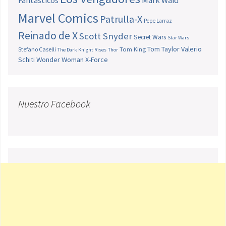
Mark Waid
Marvel Comics
Patrulla-X
Pepe Larraz
Reinado de X
Scott Snyder
Secret Wars
Star Wars
Tom Taylor
Valerio
Stefano Caselli
Tom King
The Dark Knight Rises
Thor
Schiti
Wonder Woman
X-Force
Nuestro Facebook