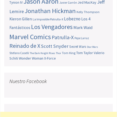
Jason Aaron
Jeff
Jed MacKay
Tynion IV
Javier Garrón
Jonathan Hickman
Lemire
Kelly Thompson
Lobezno
Los 4
Kieron Gillen
La Imposible Patrulla-X
Los Vengadores
Fantásticos
Mark Waid
Marvel Comics
Patrulla-X
Pepe Larraz
Reinado de X
Scott Snyder
Secret Wars
Star Wars
Tom Taylor
Valerio
Stefano Caselli
Tom King
The Dark Knight Rises
Thor
Schiti
Wonder Woman
X-Force
Nuestro Facebook