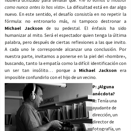
hubiera utilizado para señalar que: «
Te lo vamos a mostrar
como nunca antes lo has visto
«. La dificultad está en dar algo
nuevo. En este sentido, el desafío consistía en no repetir la
fórmula: no entronarlo más, ni tampoco destronar a
Michael Jackson
de su pedestal. El énfasis ha sido
humanizar al mito. Será el espectador quien tenga la última
palabra, pero después de ciertas reflexiones a las que invito.
A cada uno le corresponde alcanzar una conclusión. Por
nuestra parte, invitamos a ponerse en la piel del «hombre»,
buscando, tanto la empatía como la difícil identificación con
un ser tan insólito… porque a
Michael Jackson
era
imposible confundirlo con el hijo de un vecino.
P: ¿Alguna
anécdota?
R:
Tenía una
ayudante de
dirección, un
director de
fotografía, un