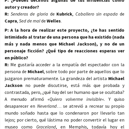
P: ¿Puedes decirnos algunas de tus influencias como
autor y creador?
R:
Senderos de gloria
de
Kubrick
,
Caballero sin espada
de
Capra
,
Sed de mal
de
Welles
.
P: A la hora de realizar este proyecto, ¿te has sentido
intimidado al tratar de una persona que ha existido (nada
más y nada menos que Michael Jackson), y no de un
personaje ficción? ¿Qué tipo de reacciones esperas ver
en público?
R:
Me gustaría acceder a la empatía del espectador con la
persona de
Michael
, sobre todo por parte de aquellos que lo
juzgaron prematuramente. La grandeza del artista
Michael
Jackson
no puede discutirse, está más que probada y
contrastada, pero, ¿qué hay del ser humano que se ocultaba?
A menudo afirmó «
Quiero volverme invisible
«. Y quiso
desaparecer en
Neverland
… se atrevió a recrear su propio
mundo soñado hasta que lo condenaron por llevarlo tan
lejos; por cierto, qué lástima no poder convertir el lugar en
museo como
Graceland
, en Memphis, todavía hoy el