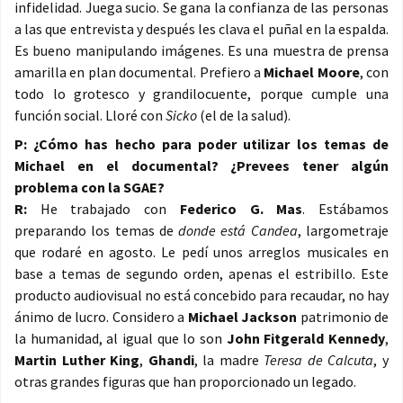
infidelidad. Juega sucio. Se gana la confianza de las personas
a las que entrevista y después les clava el puñal en la espalda.
Es bueno manipulando imágenes. Es una muestra de prensa
amarilla en plan documental. Prefiero a
Michael Moore
, con
todo lo grotesco y grandilocuente, porque cumple una
función social. Lloré con
Sicko
(el de la salud).
P: ¿Cómo has hecho para poder utilizar los temas de
Michael en el documental? ¿Prevees tener algún
problema con la SGAE?
R:
He trabajado con
Federico G. Mas
. Estábamos
preparando los temas de
donde está Candea
, largometraje
que rodaré en agosto. Le pedí unos arreglos musicales en
base a temas de segundo orden, apenas el estribillo. Este
producto audiovisual no está concebido para recaudar, no hay
ánimo de lucro. Considero a
Michael Jackson
patrimonio de
la humanidad, al igual que lo son
John Fitgerald Kennedy
,
Martin Luther King
,
Ghandi
, la madre
Teresa de Calcuta
, y
otras grandes figuras que han proporcionado un legado.