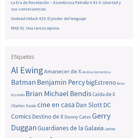
La Era de Revelación – Asombrosa Patrulla-X #2-3: Libertad y
sus consecuencias
Undead Unluck #23: El poder del lenguaje
MAD #1: Una rareza nipona
Etiquetas
Al Ewing
Amanecer de X
Andrea Sorrentino
Batman
Benjamin Percy
bigEstreno
Brian
Brian Michael Bendis
Caída de X
Azzarello
cine en casa
Dan Slott
DC
Charles Soule
Gerry
Comics
Destino de X
Donny Cates
Duggan
Guardianes de la Galaxia
James