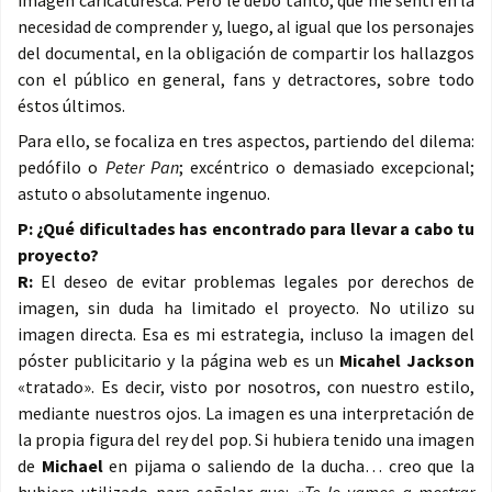
imagen caricaturesca. Pero le debo tanto, que me sentí en la
necesidad de comprender y, luego, al igual que los personajes
del documental, en la obligación de compartir los hallazgos
con el público en general, fans y detractores, sobre todo
éstos últimos.
Para ello, se focaliza en tres aspectos, partiendo del dilema:
pedófilo o
Peter Pan
; excéntrico o demasiado excepcional;
astuto o absolutamente ingenuo.
P: ¿Qué dificultades has encontrado para llevar a cabo tu
proyecto?
R:
El deseo de evitar problemas legales por derechos de
imagen, sin duda ha limitado el proyecto. No utilizo su
imagen directa. Esa es mi estrategia, incluso la imagen del
póster publicitario y la página web es un
Micahel Jackson
«tratado». Es decir, visto por nosotros, con nuestro estilo,
mediante nuestros ojos. La imagen es una interpretación de
la propia figura del rey del pop. Si hubiera tenido una imagen
de
Michael
en pijama o saliendo de la ducha… creo que la