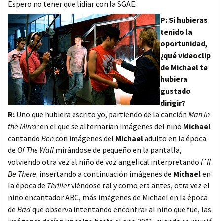
Espero no tener que lidiar con la SGAE.
P: Si hubieras
tenido la
oportunidad,
¿qué videoclip
de Michael te
hubiera
gustado
dirigir?
R:
Uno que hubiera escrito yo, partiendo de la canción
Man in
the Mirror
en el que se alternarían imágenes del niño
Michael
cantando
Ben
con imágenes del
Michael
adulto en la época
de
Of The Wall
mirándose de pequeño en la pantalla,
volviendo otra vez al niño de voz angelical interpretando
I`ll
Be There
, insertando a continuación imágenes de
Michael
en
la época de
Thriller
viéndose tal y como era antes, otra vez el
niño encantador ABC, más imágenes de Michael en la época
de
Bad
que observa intentando encontrar al niño que fue, las