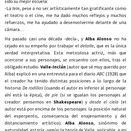
sido su mejor escuela:
-La
tele
, pese a no ser artísticamente tan gratificante como
el teatro o el cine, me ha dado muchos reflejos y muchos
refuerzos, me ha ayudado a desenvolverme delante de una
cámara…
Ha pasado casi una década -decía-, y
Alba Alonso
no ha
cejado en su empeño por trabajar el
detalle
, que es la única
verdad interpretativa. Esta meticulosa actriz, más que
acercarse
a sus personajes,
se encuentra
con ellos, tras el
obligado estudio.
Valle-Inclán
(autor que sé muy querido por
Alba) explicó en una entrevista para el diario
ABC
(1928) que
el creador ha tenido distintas posiciones a lo largo de la
historia:
De rodillas
(cuando el autor es inferior al personaje:
ahí está la épica),
de pie
(si se igualan los personajes al
creador: pensemos en
Shakespeare
) y
desde el cielo
(el
autor está por encima de los personajes: la posición natural
del esperpento, consecuencia del enajenamiento y del
distanciamiento artístico).
Alba Alonso
, sinónimo de
naturalidad, estaría -según la teoría de Valle, aplicable, a mi