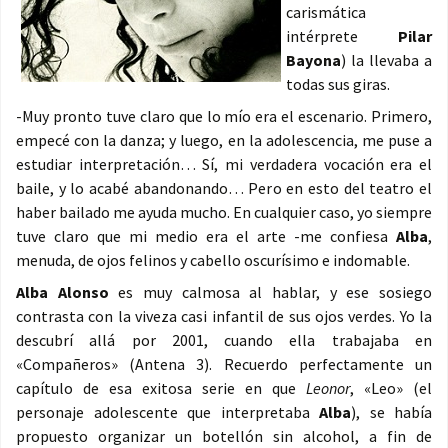
carismática
intérprete
Pilar
Bayona
) la llevaba a
todas sus giras.
-Muy pronto tuve claro que lo mío era el escenario. Primero,
empecé con la danza; y luego, en la adolescencia, me puse a
estudiar interpretación… Sí, mi verdadera vocación era el
baile, y lo acabé abandonando… Pero en esto del teatro el
haber bailado me ayuda mucho. En cualquier caso, yo siempre
tuve claro que mi medio era el arte -me confiesa
Alba
,
menuda, de ojos felinos y cabello oscurísimo e indomable.
Alba Alonso
es muy calmosa al hablar, y ese sosiego
contrasta con la viveza casi infantil de sus ojos verdes. Yo la
descubrí allá por 2001, cuando ella trabajaba en
«Compañeros» (Antena 3). Recuerdo perfectamente un
capítulo de esa exitosa serie en que
Leonor
, «Leo» (el
personaje adolescente que interpretaba
Alba
), se había
propuesto organizar un botellón sin alcohol, a fin de