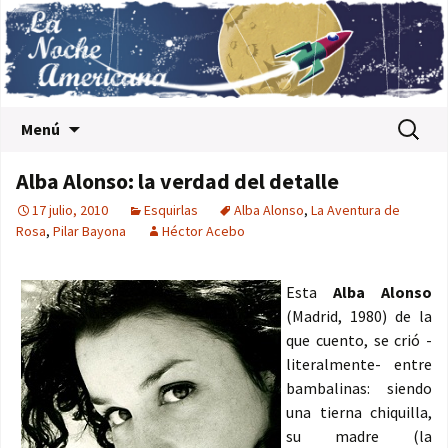
Saltar al contenido
Buscar:
Menú
Alba Alonso: la verdad del detalle
17 julio, 2010
Esquirlas
Alba Alonso
,
La Aventura de
Rosa
,
Pilar Bayona
Héctor Acebo
Esta
Alba Alonso
(Madrid, 1980) de la
que cuento, se crió -
literalmente- entre
bambalinas: siendo
una tierna chiquilla,
su madre (la