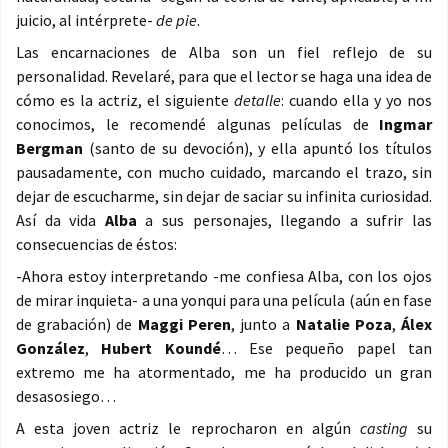
juicio, al intérprete-
de pie
.
Las encarnaciones de Alba son un fiel reflejo de su
personalidad. Revelaré, para que el lector se haga una idea de
cómo es la actriz, el siguiente
detalle
: cuando ella y yo nos
conocimos, le recomendé algunas películas de
Ingmar
Bergman
(santo de su devoción), y ella apuntó los títulos
pausadamente, con mucho cuidado, marcando el trazo, sin
dejar de escucharme, sin dejar de saciar su infinita curiosidad.
Así da vida
Alba
a sus personajes, llegando a sufrir las
consecuencias de éstos:
-Ahora estoy interpretando -me confiesa Alba, con los ojos
de mirar inquieta- a una yonqui para una película (aún en fase
de grabación) de
Maggi Peren
, junto a
Natalie Poza
,
Álex
González
,
Hubert Koundé
… Ese pequeño papel tan
extremo me ha atormentado, me ha producido un gran
desasosiego…
A esta joven actriz le reprocharon en algún
casting
su