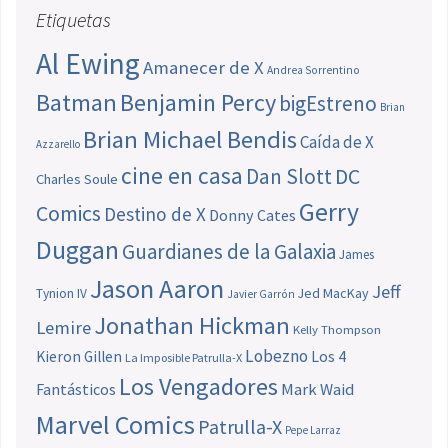
Etiquetas
Al Ewing
Amanecer de X
Andrea Sorrentino
Batman
Benjamin Percy
bigEstreno
Brian
Brian Michael Bendis
Caída de X
Azzarello
cine en casa
Dan Slott
DC
Charles Soule
Gerry
Comics
Destino de X
Donny Cates
Duggan
Guardianes de la Galaxia
James
Jason Aaron
Jeff
Jed MacKay
Tynion IV
Javier Garrón
Jonathan Hickman
Lemire
Kelly Thompson
Lobezno
Los 4
Kieron Gillen
La Imposible Patrulla-X
Los Vengadores
Fantásticos
Mark Waid
Marvel Comics
Patrulla-X
Pepe Larraz