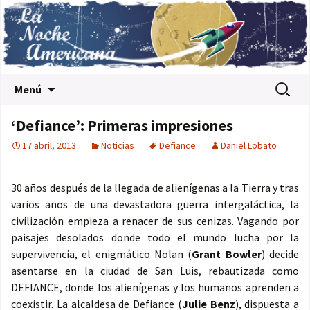
Saltar al contenido
Buscar:
Menú
‘Defiance’: Primeras impresiones
17 abril, 2013
Noticias
Defiance
Daniel Lobato
30 años después de la llegada de alienígenas a la Tierra y tras
varios años de una devastadora guerra intergaláctica, la
civilización empieza a renacer de sus cenizas. Vagando por
paisajes desolados donde todo el mundo lucha por la
supervivencia, el enigmático Nolan (
Grant Bowler
) decide
asentarse en la ciudad de San Luis, rebautizada como
DEFIANCE, donde los alienígenas y los humanos aprenden a
coexistir. La alcaldesa de Defiance (
Julie Benz
), dispuesta a