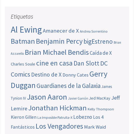
Etiquetas
Al Ewing
Amanecer de X
Andrea Sorrentino
Batman
Benjamin Percy
bigEstreno
Brian
Brian Michael Bendis
Caída de X
Azzarello
cine en casa
Dan Slott
DC
Charles Soule
Gerry
Comics
Destino de X
Donny Cates
Duggan
Guardianes de la Galaxia
James
Jason Aaron
Jeff
Jed MacKay
Tynion IV
Javier Garrón
Jonathan Hickman
Lemire
Kelly Thompson
Lobezno
Los 4
Kieron Gillen
La Imposible Patrulla-X
Los Vengadores
Fantásticos
Mark Waid