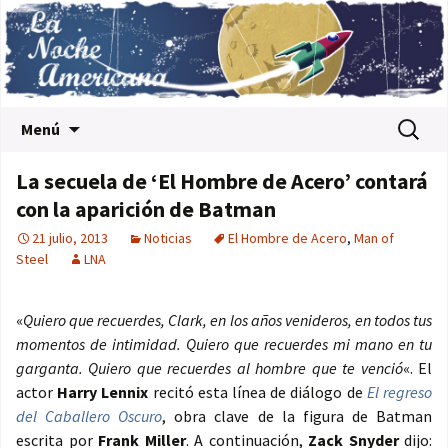
Saltar al contenido
Buscar:
Menú
La secuela de ‘El Hombre de Acero’ contará
con la aparición de Batman
21 julio, 2013
Noticias
El Hombre de Acero
,
Man of
Steel
LNA
«
Quiero que recuerdes, Clark, en los años venideros, en todos tus
momentos de intimidad. Quiero que recuerdes mi mano en tu
garganta. Quiero que recuerdes al hombre que te venció
«. El
actor
Harry Lennix
recitó esta línea de diálogo de
El regreso
del Caballero Oscuro
, obra clave de la figura de Batman
escrita por
Frank Miller
. A continuación,
Zack Snyder
dijo: