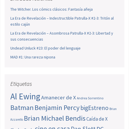
The Witcher. Los cómics clásicos: Fantasía añeja
La Era de Revelación – Indestructible Patrulla-X #2-3: Tritón al
estilo cajún
La Era de Revelación – Asombrosa Patrulla-X #2-3: Libertad y
sus consecuencias
Undead Unluck #23: El poder del lenguaje
MAD #1: Una rareza nipona
Etiquetas
Al Ewing
Amanecer de X
Andrea Sorrentino
Batman
Benjamin Percy
bigEstreno
Brian
Brian Michael Bendis
Caída de X
Azzarello
cine en casa
Dan Slott
DC