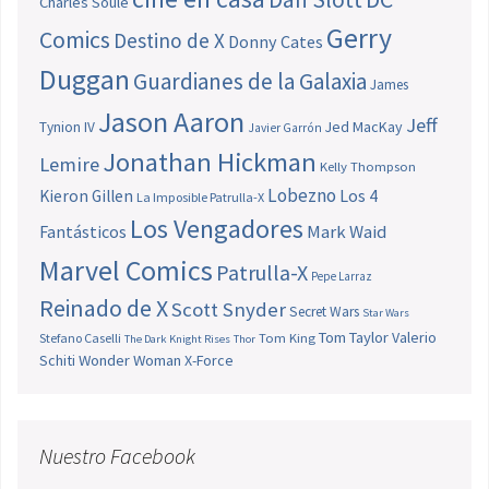
Charles Soule
Gerry
Comics
Destino de X
Donny Cates
Duggan
Guardianes de la Galaxia
James
Jason Aaron
Jeff
Jed MacKay
Tynion IV
Javier Garrón
Jonathan Hickman
Lemire
Kelly Thompson
Lobezno
Los 4
Kieron Gillen
La Imposible Patrulla-X
Los Vengadores
Fantásticos
Mark Waid
Marvel Comics
Patrulla-X
Pepe Larraz
Reinado de X
Scott Snyder
Secret Wars
Star Wars
Tom Taylor
Valerio
Stefano Caselli
Tom King
The Dark Knight Rises
Thor
Schiti
Wonder Woman
X-Force
Nuestro Facebook