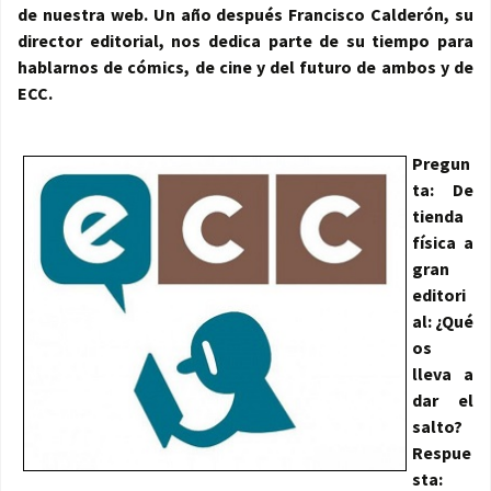
de nuestra web. Un año después Francisco Calderón, su
director editorial, nos dedica parte de su tiempo para
hablarnos de cómics, de cine y del futuro de ambos y de
ECC.
Pregun
ta: De
tienda
física a
gran
editori
al: ¿Qué
os
lleva a
dar el
salto?
Respue
sta: