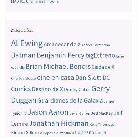
MAD #1: Una rareza nipona
Etiquetas
Al Ewing
Amanecer de X
Andrea Sorrentino
Batman
Benjamin Percy
bigEstreno
Brian
Brian Michael Bendis
Caída de X
Azzarello
cine en casa
Dan Slott
DC
Charles Soule
Gerry
Comics
Destino de X
Donny Cates
Duggan
Guardianes de la Galaxia
James
Jason Aaron
Jeff
Jed MacKay
Tynion IV
Javier Garrón
Jonathan Hickman
Lemire
Kelly Thompson
Lobezno
Los 4
Kieron Gillen
La Imposible Patrulla-X