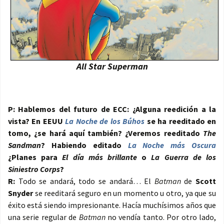
All Star Superman
P: Hablemos del futuro de ECC: ¿Alguna reedición a la
vista? En EEUU
La Noche de los Búhos
se ha reeditado en
tomo, ¿se hará aquí también? ¿Veremos reeditado
The
Sandman
? Habiendo editado
La Noche más Oscura
¿Planes para
El día más brillante
o
La Guerra de los
Siniestro Corps
?
R:
Todo se andará, todo se andará… El
Batman
de
Scott
Snyder
se reeditará seguro en un momento u otro, ya que su
éxito está siendo impresionante. Hacía muchísimos años que
una serie regular de
Batman
no vendía tanto. Por otro lado,