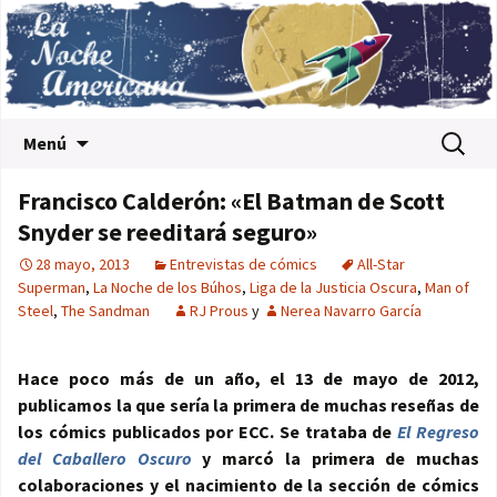
Saltar al contenido
Buscar:
Menú
Francisco Calderón: «El Batman de Scott
Snyder se reeditará seguro»
28 mayo, 2013
Entrevistas de cómics
All-Star
Superman
,
La Noche de los Búhos
,
Liga de la Justicia Oscura
,
Man of
Steel
,
The Sandman
RJ Prous
y
Nerea Navarro García
Hace poco más de un año, el 13 de mayo de 2012,
publicamos la que sería la primera de muchas reseñas de
los cómics publicados por ECC. Se trataba de
El Regreso
del Caballero Oscuro
y marcó la primera de muchas
colaboraciones y el nacimiento de la sección de cómics