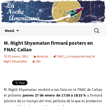
Saltar al contenido
Buscar:
Menú
M. Night Shyamalan firmará posters en
FNAC Callao
25 enero, 2011
Noticias
FNAC
,
La trampa del mal
,
M.
Night Shyamalan
LNA
M. Night Shyamalan recibirá a sus fans en la FNAC de Callao
el próximo
jueves 27 de enero
de 17:30 a 18:15 h
. y firmará
pósters de
La trampa del mal
, película de la que es productor