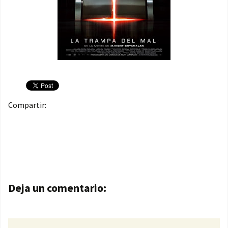
Compartir:
Navegación de entradas
Deja un comentario: