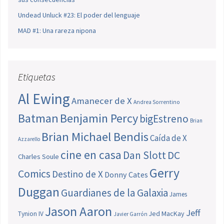
Undead Unluck #23: El poder del lenguaje
MAD #1: Una rareza nipona
Etiquetas
Al Ewing
Amanecer de X
Andrea Sorrentino
Batman
Benjamin Percy
bigEstreno
Brian
Brian Michael Bendis
Caída de X
Azzarello
cine en casa
Dan Slott
DC
Charles Soule
Gerry
Comics
Destino de X
Donny Cates
Duggan
Guardianes de la Galaxia
James
Jason Aaron
Jeff
Jed MacKay
Tynion IV
Javier Garrón