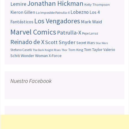
Jonathan Hickman
Lemire
Kelly Thompson
Lobezno
Los 4
Kieron Gillen
La Imposible Patrulla-X
Los Vengadores
Fantásticos
Mark Waid
Marvel Comics
Patrulla-X
Pepe Larraz
Reinado de X
Scott Snyder
Secret Wars
Star Wars
Tom Taylor
Valerio
Stefano Caselli
Tom King
The Dark Knight Rises
Thor
Schiti
Wonder Woman
X-Force
Nuestro Facebook