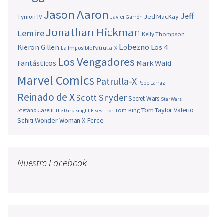
Jason Aaron
Jeff
Jed MacKay
Tynion IV
Javier Garrón
Jonathan Hickman
Lemire
Kelly Thompson
Lobezno
Los 4
Kieron Gillen
La Imposible Patrulla-X
Los Vengadores
Fantásticos
Mark Waid
Marvel Comics
Patrulla-X
Pepe Larraz
Reinado de X
Scott Snyder
Secret Wars
Star Wars
Tom Taylor
Valerio
Stefano Caselli
Tom King
The Dark Knight Rises
Thor
Schiti
Wonder Woman
X-Force
Nuestro Facebook