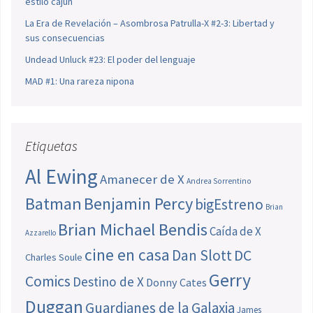
estilo cajún
La Era de Revelación – Asombrosa Patrulla-X #2-3: Libertad y
sus consecuencias
Undead Unluck #23: El poder del lenguaje
MAD #1: Una rareza nipona
Etiquetas
Al Ewing
Amanecer de X
Andrea Sorrentino
Batman
Benjamin Percy
bigEstreno
Brian
Brian Michael Bendis
Caída de X
Azzarello
cine en casa
Dan Slott
DC
Charles Soule
Gerry
Comics
Destino de X
Donny Cates
Duggan
Guardianes de la Galaxia
James