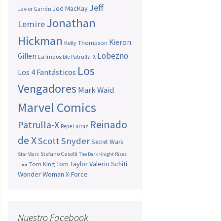
Jeff
Jed MacKay
Javier Garrón
Jonathan
Lemire
Hickman
Kieron
Kelly Thompson
Lobezno
Gillen
La Imposible Patrulla-X
Los
Los 4 Fantásticos
Vengadores
Mark Waid
Marvel Comics
Reinado
Patrulla-X
Pepe Larraz
de X
Scott Snyder
Secret Wars
Stefano Caselli
Star Wars
The Dark Knight Rises
Tom Taylor
Valerio Schiti
Tom King
Thor
Wonder Woman
X-Force
Nuestro Facebook