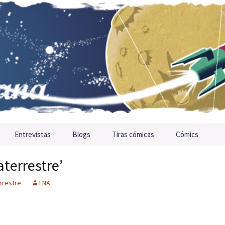
Entrevistas
Blogs
Tiras cómicas
Cómics
aterrestre’
rrestre
LNA