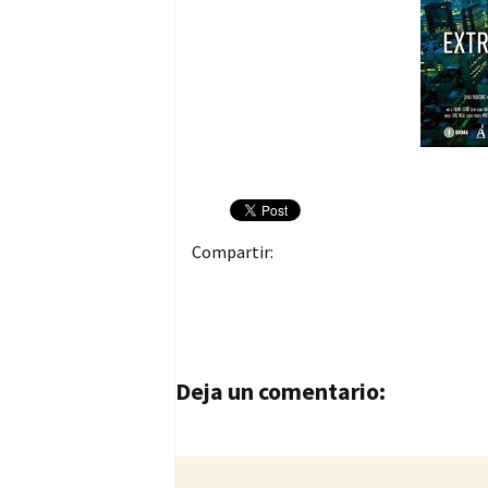
Compartir:
Navegación de entrad
Deja un comentario: