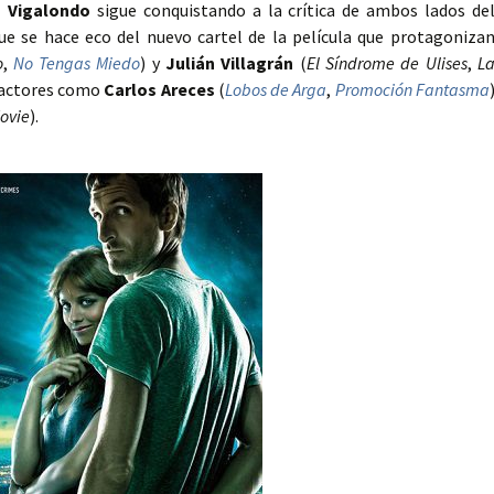
 Vigalondo
sigue conquistando a la crítica de ambos lados de
ue se hace eco del nuevo cartel de la película que protagoniza
o
,
No Tengas Miedo
) y
Julián Villagrán
(
El Síndrome de Ulises
,
L
e actores como
Carlos Areces
(
Lobos de Arga
,
Promoción Fantasma
ovie
).