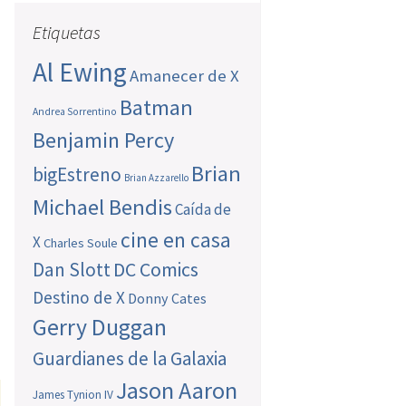
Etiquetas
Al Ewing
Amanecer de X
Batman
Andrea Sorrentino
Benjamin Percy
Brian
bigEstreno
Brian Azzarello
Michael Bendis
Caída de
cine en casa
X
Charles Soule
Dan Slott
DC Comics
Destino de X
Donny Cates
Gerry Duggan
Guardianes de la Galaxia
Jason Aaron
James Tynion IV