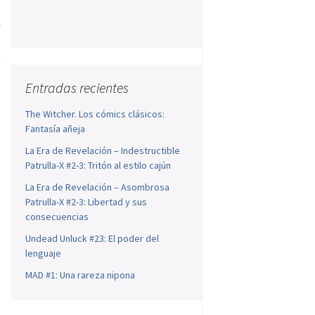
l
n
a
)
Entradas recientes
The Witcher. Los cómics clásicos:
Fantasía añeja
La Era de Revelación – Indestructible
Patrulla-X #2-3: Tritón al estilo cajún
La Era de Revelación – Asombrosa
Patrulla-X #2-3: Libertad y sus
consecuencias
Undead Unluck #23: El poder del
lenguaje
MAD #1: Una rareza nipona