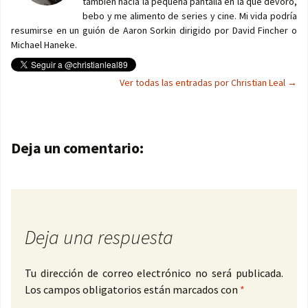
también hacía la pequeña pantalla en la que devoro,
bebo y me alimento de series y cine. Mi vida podría
resumirse en un guión de Aaron Sorkin dirigido por David Fincher o
Michael Haneke.
Ver todas las entradas por Christian Leal
→
Navegación de entradas
Deja un comentario:
Deja una respuesta
Tu dirección de correo electrónico no será publicada.
Los campos obligatorios están marcados con
*