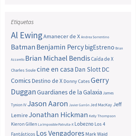
Etiquetas
Al Ewing
Amanecer de X
Andrea Sorrentino
Batman
Benjamin Percy
bigEstreno
Brian
Brian Michael Bendis
Caída de X
Azzarello
cine en casa
Dan Slott
DC
Charles Soule
Gerry
Comics
Destino de X
Donny Cates
Duggan
Guardianes de la Galaxia
James
Jason Aaron
Jeff
Jed MacKay
Tynion IV
Javier Garrón
Jonathan Hickman
Lemire
Kelly Thompson
Lobezno
Los 4
Kieron Gillen
La Imposible Patrulla-X
Los Vengadores
Fantásticos
Mark Waid