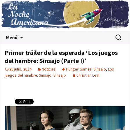
Saltar al contenido
Buscar:
Menú
Primer tráiler de la esperada ‘Los juegos
del hambre: Sinsajo (Parte I)’
29 julio, 2014
Noticias
Hunger Games: Sinsajo
,
Los
juegos del hambre: Sinsajo
,
Sinsajo
Christian Leal