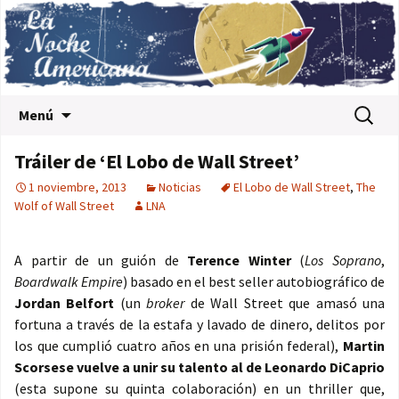
Saltar al contenido
Buscar:
Menú
Tráiler de ‘El Lobo de Wall Street’
1 noviembre, 2013
Noticias
El Lobo de Wall Street
,
The
Wolf of Wall Street
LNA
A partir de un guión de
Terence Winter
(
Los Soprano
,
Boardwalk Empire
) basado en el best seller autobiográfico de
Jordan Belfort
(un
broker
de Wall Street que amasó una
fortuna a través de la estafa y lavado de dinero, delitos por
los que cumplió cuatro años en una prisión federal),
Martin
Scorsese vuelve a unir su talento al de Leonardo DiCaprio
(esta supone su quinta colaboración) en un thriller que,