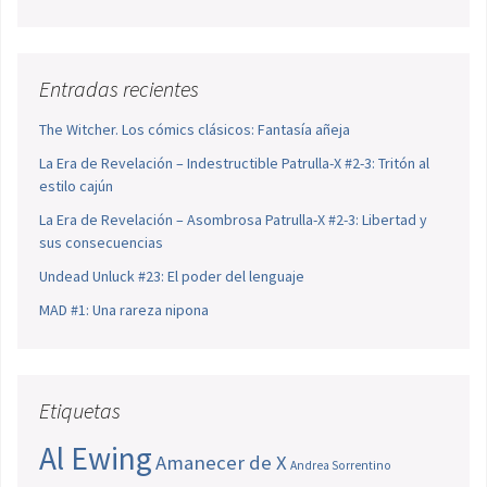
Entradas recientes
The Witcher. Los cómics clásicos: Fantasía añeja
La Era de Revelación – Indestructible Patrulla-X #2-3: Tritón al
estilo cajún
La Era de Revelación – Asombrosa Patrulla-X #2-3: Libertad y
sus consecuencias
Undead Unluck #23: El poder del lenguaje
MAD #1: Una rareza nipona
Etiquetas
Al Ewing
Amanecer de X
Andrea Sorrentino