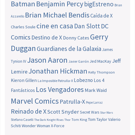
Batman
Benjamin Percy
bigEstreno
Brian
Brian Michael Bendis
Caída de X
Azzarello
cine en casa
Dan Slott
DC
Charles Soule
Gerry
Comics
Destino de X
Donny Cates
Duggan
Guardianes de la Galaxia
James
Jason Aaron
Jeff
Jed MacKay
Tynion IV
Javier Garrón
Jonathan Hickman
Lemire
Kelly Thompson
Lobezno
Los 4
Kieron Gillen
La Imposible Patrulla-X
Los Vengadores
Fantásticos
Mark Waid
Marvel Comics
Patrulla-X
Pepe Larraz
Reinado de X
Scott Snyder
Secret Wars
Star Wars
Tom Taylor
Valerio
Stefano Caselli
Tom King
The Dark Knight Rises
Thor
Schiti
Wonder Woman
X-Force