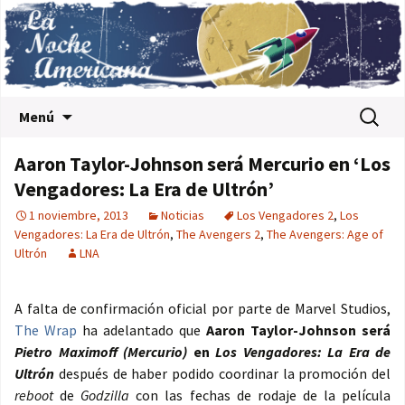
Saltar al contenido
Buscar:
Menú
Aaron Taylor-Johnson será Mercurio en ‘Los
Vengadores: La Era de Ultrón’
1 noviembre, 2013
Noticias
Los Vengadores 2
,
Los
Vengadores: La Era de Ultrón
,
The Avengers 2
,
The Avengers: Age of
Ultrón
LNA
A falta de confirmación oficial por parte de Marvel Studios,
The Wrap
ha adelantado que
Aaron Taylor-Johnson será
Pietro Maximoff (Mercurio)
en
Los Vengadores: La Era de
Ultrón
después de haber podido coordinar la promoción del
reboot
de
Godzilla
con las fechas de rodaje de la película