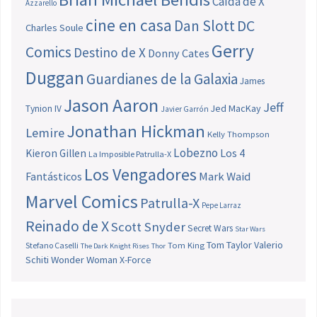
Caída de X
Azzarello
cine en casa
Dan Slott
DC
Charles Soule
Gerry
Comics
Destino de X
Donny Cates
Duggan
Guardianes de la Galaxia
James
Jason Aaron
Jeff
Jed MacKay
Tynion IV
Javier Garrón
Jonathan Hickman
Lemire
Kelly Thompson
Lobezno
Los 4
Kieron Gillen
La Imposible Patrulla-X
Los Vengadores
Fantásticos
Mark Waid
Marvel Comics
Patrulla-X
Pepe Larraz
Reinado de X
Scott Snyder
Secret Wars
Star Wars
Tom Taylor
Valerio
Stefano Caselli
Tom King
The Dark Knight Rises
Thor
Schiti
Wonder Woman
X-Force