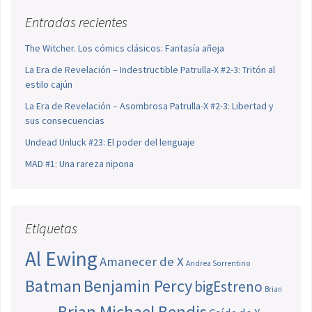
Entradas recientes
The Witcher. Los cómics clásicos: Fantasía añeja
La Era de Revelación – Indestructible Patrulla-X #2-3: Tritón al
estilo cajún
La Era de Revelación – Asombrosa Patrulla-X #2-3: Libertad y
sus consecuencias
Undead Unluck #23: El poder del lenguaje
MAD #1: Una rareza nipona
Etiquetas
Al Ewing
Amanecer de X
Andrea Sorrentino
Batman
Benjamin Percy
bigEstreno
Brian
Brian Michael Bendis