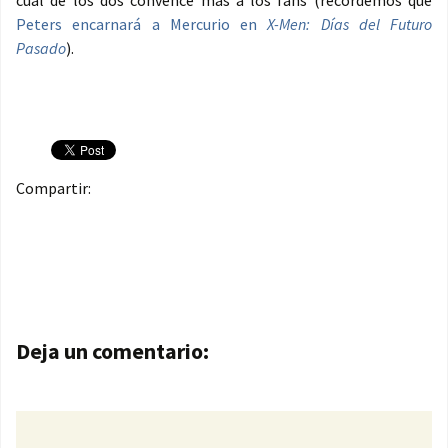
cuál de los dos convence más a los fans (recordemos que
Peters encarnará a Mercurio en
X-Men: Días del Futuro
Pasado
).
Compartir:
Navegación de entradas
Deja un comentario: