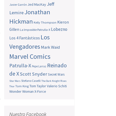
Jeff
Jed MacKay
Javier Garrón
Jonathan
Lemire
e
Hickman
Kieron
Kelly Thompson
l
Lobezno
Gillen
La Imposible Patrulla-X
a
Los
Los 4 Fantásticos
o
n
Vengadores
Mark Waid
e
Marvel Comics
o
o
Reinado
Patrulla-X
Pepe Larraz
de X
Scott Snyder
Secret Wars
Stefano Caselli
Star Wars
The Dark Knight Rises
n
Tom Taylor
Valerio Schiti
Tom King
Thor
Wonder Woman
X-Force
l
e
a
s
Nuestro Facebook