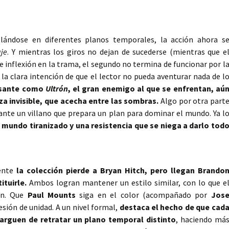
llándose en diferentes planos temporales, la acción ahora s
aje
. Y mientras los giros no dejan de sucederse (mientras que e
inflexión en la trama, el segundo no termina de funcionar por l
 la clara intención de que el lector no pueda aventurar nada de l
esante como
Ultrón
, el gran enemigo al que se enfrentan, aú
a invisible, que acecha entre las sombras.
Algo por otra part
nte un villano que prepara un plan para dominar el mundo. Ya l
n mundo tiranizado y una resistencia que se niega a darlo tod
mente
la colección pierde a Bryan Hitch, pero llegan Brando
ituirle.
Ambos logran mantener un estilo similar, con lo que e
ón. Que
Paul Mounts
siga en el color (acompañado por
Jos
sión de unidad. A un nivel formal,
destaca el hecho de que cad
arguen de retratar un plano temporal distinto
, haciendo má