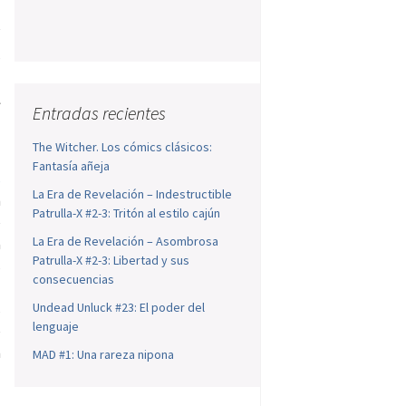
!
s
o
l
Entradas recientes
The Witcher. Los cómics clásicos:
Fantasía añeja
s
La Era de Revelación – Indestructible
n
Patrulla-X #2-3: Tritón al estilo cajún
e
La Era de Revelación – Asombrosa
a
Patrulla-X #2-3: Libertad y sus
s
consecuencias
l
Undead Unluck #23: El poder del
s
lenguaje
e
n
MAD #1: Una rareza nipona
a
o