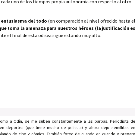
a cada uno de los tiempos propia autonomía con respecto al otro.
 entusiasma del todo
(en comparación al nivel ofrecido hasta e
que toma la amenaza para nuestros héroes (la justificación e
nte el final de esta odisea sigue estando muy alto.
como a Odín, se me suben constantemente a las barbas. Periodista d
en deportes (que tiene mucho de película) y ahora dejo semillitas e
ablando de cine y cómics. También foteo de cuando en cuando y prepar