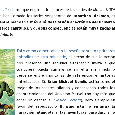
endio
(tomo que engloba los cruces de las series de
Marvel NOW
que han tomado las series vengadoras de
Jonathan Hickman
, e
ntre manos va más allá de la visión anacrónica del univers
eros capítulos, y que sus consecuencias están muy ligadas a
:
Infinito
.
Tal y como comentaba en la reseña sobre los primero
episodios de esta miniserie
, el hecho de que la acció
nos presente una realidad alternativa invita a qu
cualquiera pueda sumergirse en ella sin miedo 
perderse entre montañas de referencias e historia
entrelazadas. Sí,
Brian Michael Bendis
actúa como e
mejor de los sastres hilando y conectando todos lo
acontecimientos del Universo Marvel (no hay más qu
echar un vistazo a
Invasión Secreta
), pero siempre e
favor del espectáculo.
El guionista no enfanga l
narración atándola a las aventuras pasadas, sin