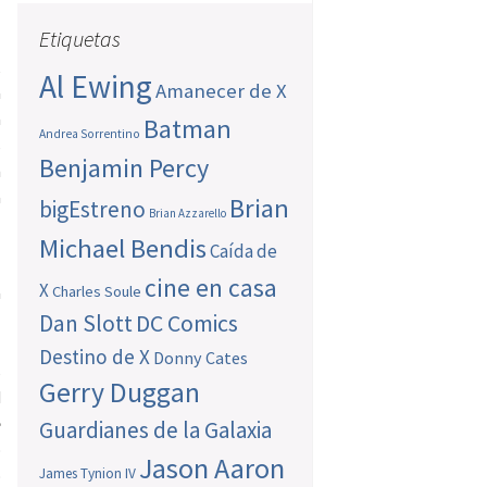
s
Etiquetas
n
,
Al Ewing
Amanecer de X
a
a
Batman
Andrea Sorrentino
s
Benjamin Percy
n
a
Brian
bigEstreno
Brian Azzarello
Michael Bendis
Caída de
cine en casa
X
a
Charles Soule
o
Dan Slott
DC Comics
l
Destino de X
Donny Cates
s
Gerry Duggan
d
e
Guardianes de la Galaxia
o
Jason Aaron
o
James Tynion IV