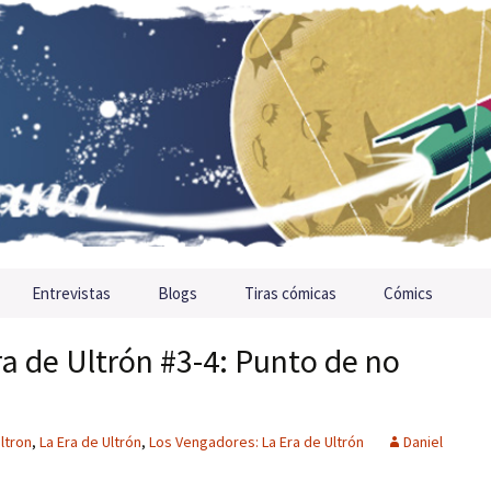
Entrevistas
Blogs
Tiras cómicas
Cómics
a de Ultrón #3-4: Punto de no
ltron
,
La Era de Ultrón
,
Los Vengadores: La Era de Ultrón
Daniel