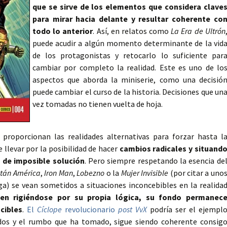
que se sirve de los elementos que considera clave
para mirar hacia delante y resultar coherente co
todo lo anterior
. Así, en relatos como
La Era de Ultrón
puede acudir a algún momento determinante de la vid
de los protagonistas y retocarlo lo suficiente par
cambiar por completo la realidad. Este es uno de lo
aspectos que aborda la miniserie, como una decisió
puede cambiar el curso de la historia. Decisiones que un
vez tomadas no tienen vuelta de hoja.
 proporcionan las realidades alternativas para forzar hasta l
 llevar por la posibilidad de hacer
cambios radicales y situand
s de imposible solución
. Pero siempre respetando la esencia de
tán América
,
Iron Man
,
Lobezno
o la
Mujer Invisible
(por citar a uno
a) se vean sometidos a situaciones inconcebibles en la realida
uen rigiéndose por su propia lógica, su fondo permanec
cibles
.
El
Cíclope
revolucionario
post VvX
podría ser el ejempl
bidos y el rumbo que ha tomado, sigue siendo coherente consig