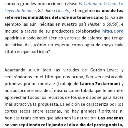
suma a grandes producciones (véase
El Caballero Oscuro: La
Leyenda Renace
,
G.I. Joe
o
Lincoln
). El angelino
es uno de los
referentes ineludibles del
indie
norteamericano
(sirvan de
ejemplo las aún inéditas en nuestro país
Hesher
o
50/50
), e
incluso a través de su productora colaborativa
hitRECord
apadrina a todo aquel técnico y artista de talento que tenga
iniciativa. Así, ¿cómo no esperar como agua de mayo cada
título en que participa?
Aparcando a un lado las virtudes de Gordon-Levitt y
centrándonos en el film que nos ocupa,
Don Jon
destaca de
primeras por un montaje (trabajo de
Lauren Zuckerman
) y
una autoconciencia de sí misma como fábula que le permite
aprovechar todos los recursos de los que dispone para hacer
más atractiva la propuesta. La edición se caracteriza por los
cortes secos entre escenas, no hay grandes florituras ni
bonitas transiciones que adornen la narración.
Las escenas
se van repitiendo reflejando el día a día del protagonista,