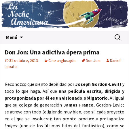
Saltar al contenido
Buscar:
Menú
Don Jon: Una adictiva ópera prima
31 octubre, 2013
Cine anglosajón
Don Jon
Daniel
Lobato
Reconozco que siento debilidad por
Joseph Gordon-Levitt
y
todo lo que haga. Así que
una película escrita, dirigida y
protagonizada por él es un visionado obligatorio.
Al igual
que su colega de generación
James Franco
, Gordon-Levitt
se atreve con todo (eligiendo muy bien, eso sí, cada proyecto
en el que se involucra): tan pronto produce y protagoniza
Looper
(uno de los últimos hitos del fantástico), como se