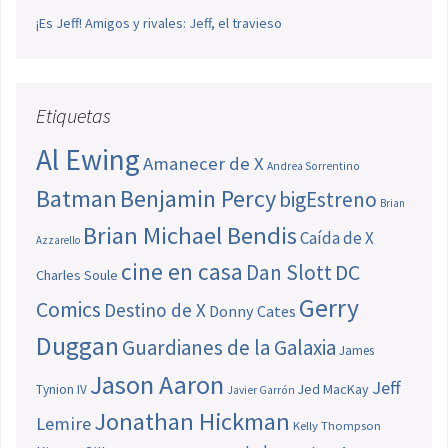
¡Es Jeff! Amigos y rivales: Jeff, el travieso
Etiquetas
Al Ewing
Amanecer de X
Andrea Sorrentino
Batman
Benjamin Percy
bigEstreno
Brian
Brian Michael Bendis
Caída de X
Azzarello
cine en casa
Dan Slott
DC
Charles Soule
Gerry
Comics
Destino de X
Donny Cates
Duggan
Guardianes de la Galaxia
James
Jason Aaron
Jeff
Jed MacKay
Tynion IV
Javier Garrón
Jonathan Hickman
Lemire
Kelly Thompson