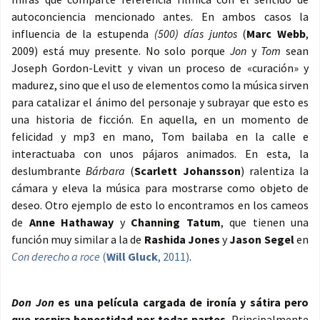
autoconciencia mencionado antes. En ambos casos la
influencia de la estupenda
(500) días juntos
(
Marc Webb
,
2009) está muy presente. No solo porque
Jon
y
Tom
sean
Joseph Gordon-Levitt y vivan un proceso de «curación» y
madurez, sino que el uso de elementos como la música sirven
para catalizar el ánimo del personaje y subrayar que esto es
una historia de ficción. En aquella, en un momento de
felicidad y mp3 en mano, Tom bailaba en la calle e
interactuaba con unos pájaros animados. En esta, la
deslumbrante
Bárbara
(
Scarlett Johansson
) ralentiza la
cámara y eleva la música para mostrarse como objeto de
deseo. Otro ejemplo de esto lo encontramos en los cameos
de
Anne Hathaway
y
Channing Tatum
, que tienen una
función muy similar a la de
Rashida Jones
y
Jason Segel
en
Con derecho a roce
(
Will Gluck
, 2011)
.
Don Jon
es una película cargada de ironía y sátira pero
que respira honestidad por todas partes
. Principalmente