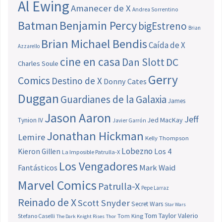
Al Ewing
Amanecer de X
Andrea Sorrentino
Batman
Benjamin Percy
bigEstreno
Brian
Brian Michael Bendis
Caída de X
Azzarello
cine en casa
Dan Slott
DC
Charles Soule
Gerry
Comics
Destino de X
Donny Cates
Duggan
Guardianes de la Galaxia
James
Jason Aaron
Jeff
Jed MacKay
Tynion IV
Javier Garrón
Jonathan Hickman
Lemire
Kelly Thompson
Lobezno
Los 4
Kieron Gillen
La Imposible Patrulla-X
Los Vengadores
Fantásticos
Mark Waid
Marvel Comics
Patrulla-X
Pepe Larraz
Reinado de X
Scott Snyder
Secret Wars
Star Wars
Tom Taylor
Valerio
Stefano Caselli
Tom King
The Dark Knight Rises
Thor