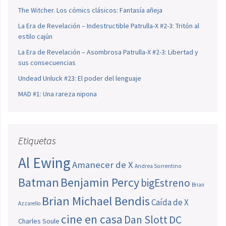
The Witcher. Los cómics clásicos: Fantasía añeja
La Era de Revelación – Indestructible Patrulla-X #2-3: Tritón al
estilo cajún
La Era de Revelación – Asombrosa Patrulla-X #2-3: Libertad y
sus consecuencias
Undead Unluck #23: El poder del lenguaje
MAD #1: Una rareza nipona
Etiquetas
Al Ewing
Amanecer de X
Andrea Sorrentino
Batman
Benjamin Percy
bigEstreno
Brian
Brian Michael Bendis
Caída de X
Azzarello
cine en casa
Dan Slott
DC
Charles Soule