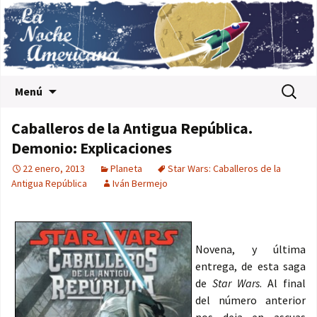
Saltar al contenido
Buscar:
Menú
Caballeros de la Antigua República.
Demonio: Explicaciones
22 enero, 2013
Planeta
Star Wars: Caballeros de la
Antigua República
Iván Bermejo
Novena, y última
entrega, de esta saga
de
Star Wars
. Al final
del número anterior