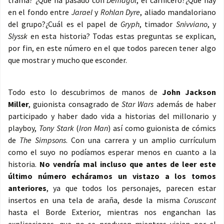
trama? ¿Qué ha pasado con
Demagol
, el carnicero?¿Qué hay
en el fondo entre
Jarael
y
Rohlan Dyre
, aliado mandaloriano
del grupo?¿Cuál es el papel de
Gryph
, timador
Snivviano
, y
Slyssk
en esta historia? Todas estas preguntas se explican,
por fin, en este número en el que todos parecen tener algo
que mostrar y mucho que esconder.
Todo esto lo descubrimos de manos de
John Jackson
Miller
, guionista consagrado de
Star Wars
además de haber
participado y haber dado vida a historias del millonario y
playboy,
Tony Stark
(
Iron Man
) así como guionista de cómics
de
The Simpsons
. Con una carrera y un amplio currículum
como el suyo no podíamos esperar menos en cuanto a la
historia.
No vendría mal incluso que antes de leer este
último número echáramos un vistazo a los tomos
anteriores
, ya que todos los personajes, parecen estar
insertos en una tela de araña, desde la misma
Coruscant
hasta el Borde Exterior, mientras nos enganchan las