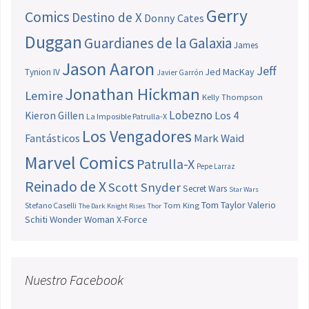
Gerry
Comics
Destino de X
Donny Cates
Duggan
Guardianes de la Galaxia
James
Jason Aaron
Jeff
Jed MacKay
Tynion IV
Javier Garrón
Jonathan Hickman
Lemire
Kelly Thompson
Lobezno
Los 4
Kieron Gillen
La Imposible Patrulla-X
Los Vengadores
Fantásticos
Mark Waid
Marvel Comics
Patrulla-X
Pepe Larraz
Reinado de X
Scott Snyder
Secret Wars
Star Wars
Tom Taylor
Valerio
Stefano Caselli
Tom King
The Dark Knight Rises
Thor
Schiti
Wonder Woman
X-Force
Nuestro Facebook