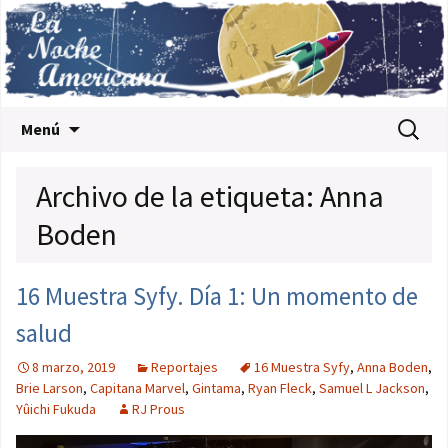
Saltar al contenido
Buscar:
Menú
Archivo de la etiqueta: Anna
Boden
16 Muestra Syfy. Día 1: Un momento de
salud
8 marzo, 2019
Reportajes
16 Muestra Syfy
,
Anna Boden
,
Brie Larson
,
Capitana Marvel
,
Gintama
,
Ryan Fleck
,
Samuel L Jackson
,
Yûichi Fukuda
RJ Prous