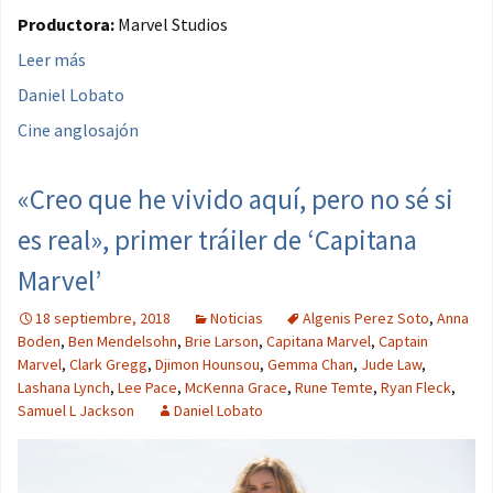
Productora:
Marvel Studios
Leer más
Daniel Lobato
Cine anglosajón
«Creo que he vivido aquí, pero no sé si
es real», primer tráiler de ‘Capitana
Marvel’
18 septiembre, 2018
Noticias
Algenis Perez Soto
,
Anna
Boden
,
Ben Mendelsohn
,
Brie Larson
,
Capitana Marvel
,
Captain
Marvel
,
Clark Gregg
,
Djimon Hounsou
,
Gemma Chan
,
Jude Law
,
Lashana Lynch
,
Lee Pace
,
McKenna Grace
,
Rune Temte
,
Ryan Fleck
,
Samuel L Jackson
Daniel Lobato