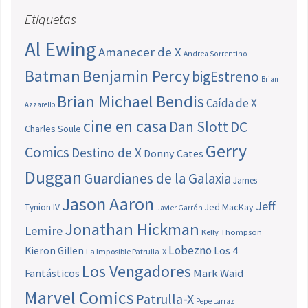
Etiquetas
Al Ewing
Amanecer de X
Andrea Sorrentino
Batman
Benjamin Percy
bigEstreno
Brian
Brian Michael Bendis
Caída de X
Azzarello
cine en casa
Dan Slott
DC
Charles Soule
Gerry
Comics
Destino de X
Donny Cates
Duggan
Guardianes de la Galaxia
James
Jason Aaron
Jeff
Jed MacKay
Tynion IV
Javier Garrón
Jonathan Hickman
Lemire
Kelly Thompson
Lobezno
Los 4
Kieron Gillen
La Imposible Patrulla-X
Los Vengadores
Fantásticos
Mark Waid
Marvel Comics
Patrulla-X
Pepe Larraz