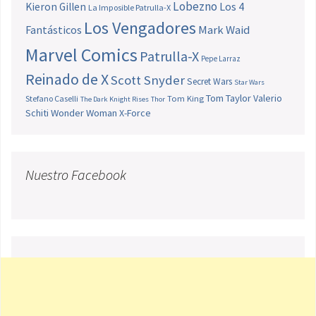
Lobezno
Los 4
Kieron Gillen
La Imposible Patrulla-X
Los Vengadores
Fantásticos
Mark Waid
Marvel Comics
Patrulla-X
Pepe Larraz
Reinado de X
Scott Snyder
Secret Wars
Star Wars
Tom Taylor
Valerio
Stefano Caselli
Tom King
The Dark Knight Rises
Thor
Schiti
Wonder Woman
X-Force
Nuestro Facebook