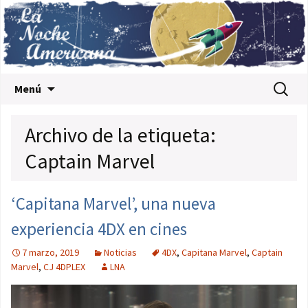
Saltar al contenido
Buscar:
Menú
Archivo de la etiqueta:
Captain Marvel
‘Capitana Marvel’, una nueva
experiencia 4DX en cines
7 marzo, 2019
Noticias
4DX
,
Capitana Marvel
,
Captain
Marvel
,
CJ 4DPLEX
LNA