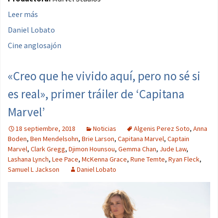
Leer más
Daniel Lobato
Cine anglosajón
«Creo que he vivido aquí, pero no sé si
es real», primer tráiler de ‘Capitana
Marvel’
18 septiembre, 2018
Noticias
Algenis Perez Soto
,
Anna
Boden
,
Ben Mendelsohn
,
Brie Larson
,
Capitana Marvel
,
Captain
Marvel
,
Clark Gregg
,
Djimon Hounsou
,
Gemma Chan
,
Jude Law
,
Lashana Lynch
,
Lee Pace
,
McKenna Grace
,
Rune Temte
,
Ryan Fleck
,
Samuel L Jackson
Daniel Lobato