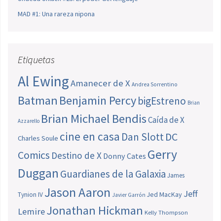
MAD #1: Una rareza nipona
Etiquetas
Al Ewing
Amanecer de X
Andrea Sorrentino
Batman
Benjamin Percy
bigEstreno
Brian
Brian Michael Bendis
Caída de X
Azzarello
cine en casa
Dan Slott
DC
Charles Soule
Gerry
Comics
Destino de X
Donny Cates
Duggan
Guardianes de la Galaxia
James
Jason Aaron
Jeff
Jed MacKay
Tynion IV
Javier Garrón
Jonathan Hickman
Lemire
Kelly Thompson