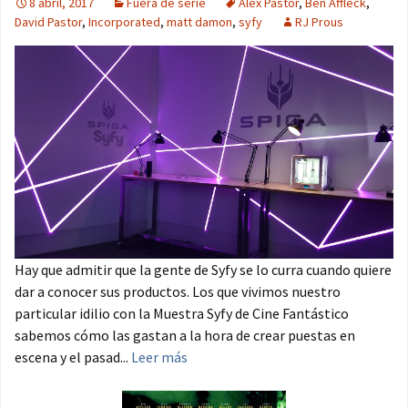
8 abril, 2017
Fuera de serie
Àlex Pastor
,
Ben Affleck
,
David Pastor
,
Incorporated
,
matt damon
,
syfy
RJ Prous
Hay que admitir que la gente de Syfy se lo curra cuando quiere
dar a conocer sus productos. Los que vivimos nuestro
particular idilio con la Muestra Syfy de Cine Fantástico
sabemos cómo las gastan a la hora de crear puestas en
escena y el pasad...
Leer más