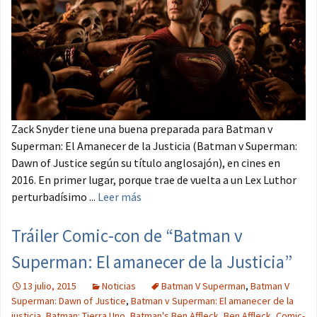
Zack Snyder tiene una buena preparada para Batman v
Superman: El Amanecer de la Justicia (Batman v Superman:
Dawn of Justice según su título anglosajón), en cines en
2016. En primer lugar, porque trae de vuelta a un Lex Luthor
perturbadísimo ...
Leer más
Tráiler Comic-con de “Batman v
Superman: El amanecer de la Justicia”
13 julio, 2015
Noticias
Batman V Superman
,
Batman V
Superman: Dawn of Justice
,
Batman v Superman: El amanecer de la
justicia
,
Batman: Tierra Uno
,
Batman's Ben Affleck
,
Ben Affleck
,
Comic-