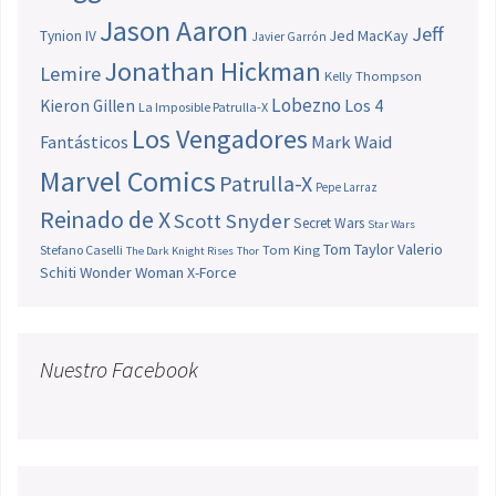
Jason Aaron
Jeff
Jed MacKay
Tynion IV
Javier Garrón
Jonathan Hickman
Lemire
Kelly Thompson
Lobezno
Los 4
Kieron Gillen
La Imposible Patrulla-X
Los Vengadores
Fantásticos
Mark Waid
Marvel Comics
Patrulla-X
Pepe Larraz
Reinado de X
Scott Snyder
Secret Wars
Star Wars
Tom Taylor
Valerio
Stefano Caselli
Tom King
The Dark Knight Rises
Thor
Schiti
Wonder Woman
X-Force
Nuestro Facebook