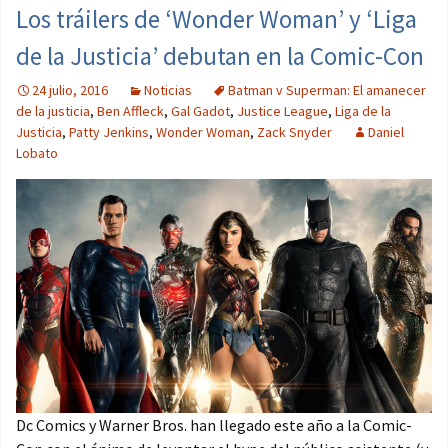
Los tráilers de ‘Wonder Woman’ y ‘Liga
de la Justicia’ debutan en la Comic-Con
24 julio, 2016
Noticias
Batman v Superman: El amanecer
de la justicia
,
Ben Affleck
,
Gal Gadot
,
Justice League
,
Liga de la
Justicia
,
Patty Jenkins
,
Wonder Woman
,
Zack Snyder
Daniel
Lobato
Dc Comics y Warner Bros. han llegado este año a la Comic-