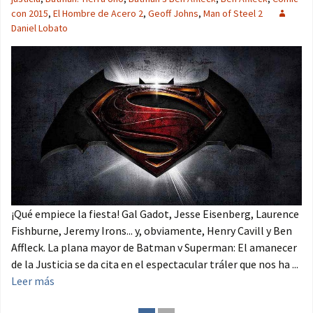
con 2015
,
El Hombre de Acero 2
,
Geoff Johns
,
Man of Steel 2
Daniel Lobato
¡Qué empiece la fiesta! Gal Gadot, Jesse Eisenberg, Laurence
Fishburne, Jeremy Irons... y, obviamente, Henry Cavill y Ben
Affleck. La plana mayor de Batman v Superman: El amanecer
de la Justicia se da cita en el espectacular tráler que nos ha ...
Leer más