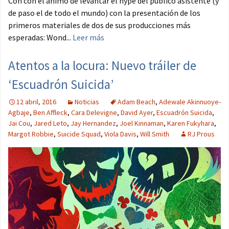
Con con el ánimo de levantar el hype del público asistente (y
de paso el de todo el mundo) con la presentación de los
primeros materiales de dos de sus producciones más
esperadas: Wond...
Leer más
Atentos a la locura: Nuevo tráiler de
‘Escuadrón Suicida’
12 abril, 2016
Noticias
Adam Beach
,
Adewale Akinnuoye-
Agbaje
,
Ben Affleck
,
Cara Delevigne
,
David Ayer
,
Escuadrón Suicida
,
Jai Cou
,
Jared Leto
,
Jay Hernandez
,
Joel Kinnaman
,
Karen Fukyhara
,
Margot Robbie
,
Suicide Squad
,
Viola Davis
,
Will Smith
RJ Prous