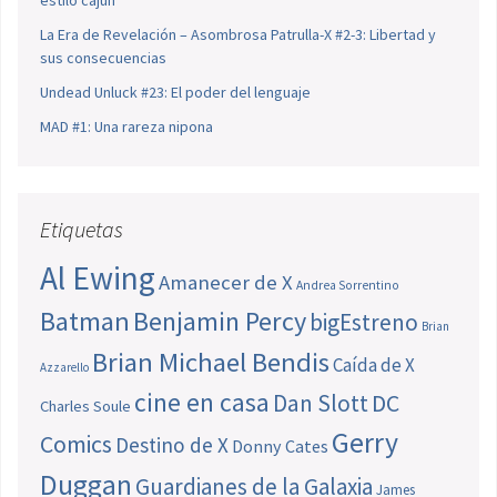
estilo cajún
La Era de Revelación – Asombrosa Patrulla-X #2-3: Libertad y
sus consecuencias
Undead Unluck #23: El poder del lenguaje
MAD #1: Una rareza nipona
Etiquetas
Al Ewing
Amanecer de X
Andrea Sorrentino
Batman
Benjamin Percy
bigEstreno
Brian
Brian Michael Bendis
Caída de X
Azzarello
cine en casa
Dan Slott
DC
Charles Soule
Gerry
Comics
Destino de X
Donny Cates
Duggan
Guardianes de la Galaxia
James