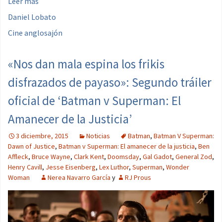
Leer más
Daniel Lobato
Cine anglosajón
«Nos dan mala espina los frikis
disfrazados de payaso»: Segundo tráiler
oficial de ‘Batman v Superman: El
Amanecer de la Justicia’
3 diciembre, 2015
Noticias
Batman
,
Batman V Superman:
Dawn of Justice
,
Batman v Superman: El amanecer de la justicia
,
Ben
Affleck
,
Bruce Wayne
,
Clark Kent
,
Doomsday
,
Gal Gadot
,
General Zod
,
Henry Cavill
,
Jesse Eisenberg
,
Lex Luthor
,
Superman
,
Wonder
Woman
Nerea Navarro García
y
RJ Prous