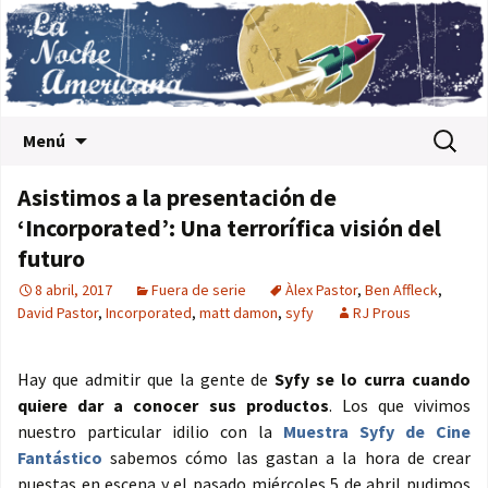
Saltar al contenido
Buscar:
Menú
Asistimos a la presentación de
‘Incorporated’: Una terrorífica visión del
futuro
8 abril, 2017
Fuera de serie
Àlex Pastor
,
Ben Affleck
,
David Pastor
,
Incorporated
,
matt damon
,
syfy
RJ Prous
Hay que admitir que la gente de
Syfy se lo curra cuando
quiere dar a conocer sus productos
. Los que vivimos
nuestro particular idilio con la
Muestra Syfy de Cine
Fantástico
sabemos cómo las gastan a la hora de crear
puestas en escena y el pasado miércoles 5 de abril pudimos