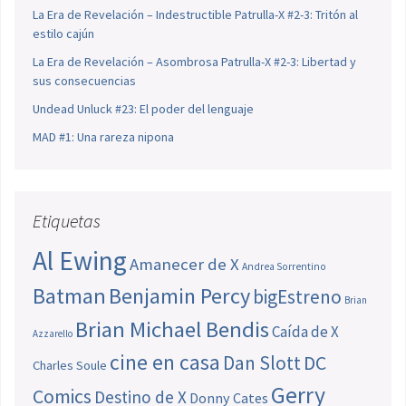
La Era de Revelación – Indestructible Patrulla-X #2-3: Tritón al
estilo cajún
La Era de Revelación – Asombrosa Patrulla-X #2-3: Libertad y
sus consecuencias
Undead Unluck #23: El poder del lenguaje
MAD #1: Una rareza nipona
Etiquetas
Al Ewing
Amanecer de X
Andrea Sorrentino
Batman
Benjamin Percy
bigEstreno
Brian
Brian Michael Bendis
Caída de X
Azzarello
cine en casa
Dan Slott
DC
Charles Soule
Gerry
Comics
Destino de X
Donny Cates