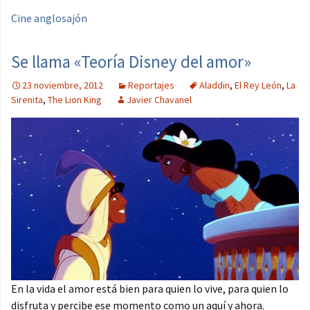
Cine anglosajón
Se llama «Teoría Disney del amor»
23 noviembre, 2012
Reportajes
Aladdin
,
El Rey León
,
La
Sirenita
,
The Lion King
Javier Chavanel
En la vida el amor está bien para quien lo vive, para quien lo
disfruta y percibe ese momento como un aquí y ahora.