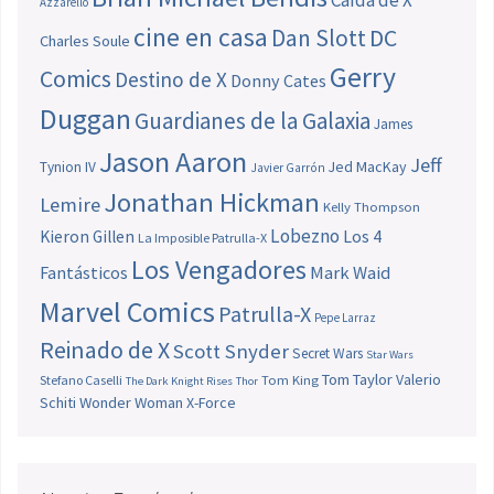
Azzarello
cine en casa
Dan Slott
DC
Charles Soule
Gerry
Comics
Destino de X
Donny Cates
Duggan
Guardianes de la Galaxia
James
Jason Aaron
Jeff
Jed MacKay
Tynion IV
Javier Garrón
Jonathan Hickman
Lemire
Kelly Thompson
Lobezno
Los 4
Kieron Gillen
La Imposible Patrulla-X
Los Vengadores
Fantásticos
Mark Waid
Marvel Comics
Patrulla-X
Pepe Larraz
Reinado de X
Scott Snyder
Secret Wars
Star Wars
Tom Taylor
Valerio
Stefano Caselli
Tom King
The Dark Knight Rises
Thor
Schiti
Wonder Woman
X-Force