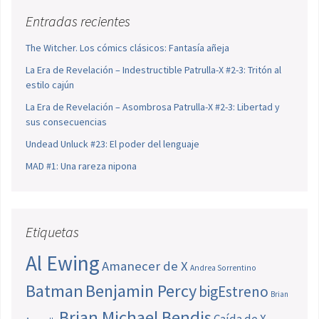
Entradas recientes
The Witcher. Los cómics clásicos: Fantasía añeja
La Era de Revelación – Indestructible Patrulla-X #2-3: Tritón al
estilo cajún
La Era de Revelación – Asombrosa Patrulla-X #2-3: Libertad y
sus consecuencias
Undead Unluck #23: El poder del lenguaje
MAD #1: Una rareza nipona
Etiquetas
Al Ewing
Amanecer de X
Andrea Sorrentino
Batman
Benjamin Percy
bigEstreno
Brian
Brian Michael Bendis
Caída de X