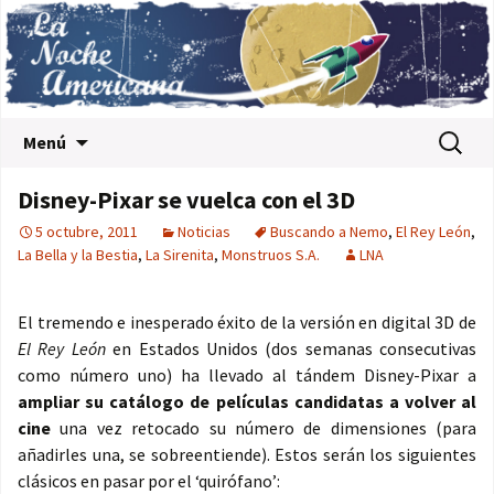
Saltar al contenido
Buscar:
Menú
Disney-Pixar se vuelca con el 3D
5 octubre, 2011
Noticias
Buscando a Nemo
,
El Rey León
,
La Bella y la Bestia
,
La Sirenita
,
Monstruos S.A.
LNA
El tremendo e inesperado éxito de la versión en digital 3D de
El Rey León
en Estados Unidos (dos semanas consecutivas
como número uno) ha llevado al tándem Disney-Pixar a
ampliar su catálogo de películas candidatas a volver al
cine
una vez retocado su número de dimensiones (para
añadirles una, se sobreentiende). Estos serán los siguientes
clásicos en pasar por el ‘quirófano’: