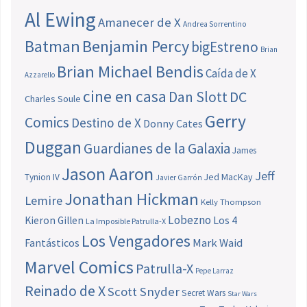
Al Ewing
Amanecer de X
Andrea Sorrentino
Batman
Benjamin Percy
bigEstreno
Brian
Brian Michael Bendis
Caída de X
Azzarello
cine en casa
Dan Slott
DC
Charles Soule
Gerry
Comics
Destino de X
Donny Cates
Duggan
Guardianes de la Galaxia
James
Jason Aaron
Jeff
Jed MacKay
Tynion IV
Javier Garrón
Jonathan Hickman
Lemire
Kelly Thompson
Lobezno
Los 4
Kieron Gillen
La Imposible Patrulla-X
Los Vengadores
Fantásticos
Mark Waid
Marvel Comics
Patrulla-X
Pepe Larraz
Reinado de X
Scott Snyder
Secret Wars
Star Wars