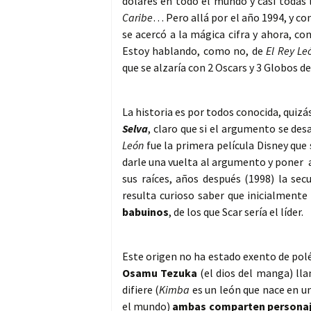
dólares en todo el mundo y casi todas 
Caribe
… Pero allá por el año 1994, y c
se acercó a la mágica cifra y ahora, co
Estoy hablando, como no, de
El Rey Le
que se alzaría con 2 Oscars y 3 Globos de
La historia es por todos conocida, quiz
Selva
, claro que si el argumento se de
León
fue la primera película Disney que 
darle una vuelta al argumento y poner 
sus raíces, años después (1998) la sec
resulta curioso saber que inicialmente 
babuinos
, de los que Scar sería el líder.
Este origen no ha estado exento de polé
Osamu Tezuka
(el dios del manga) l
difiere (
Kimba
es un león que nace en u
el mundo)
ambas comparten persona