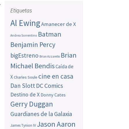
r
Etiquetas
.
l
Al Ewing
Amanecer de X
o
o
Batman
Andrea Sorrentino
Benjamin Percy
Brian
bigEstreno
Brian Azzarello
Michael Bendis
Caída de
cine en casa
X
Charles Soule
Dan Slott
DC Comics
Destino de X
Donny Cates
Gerry Duggan
Guardianes de la Galaxia
Jason Aaron
James Tynion IV