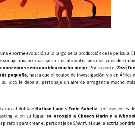
 una enorme evolución a lo largo de la producción de la película. E
personaje mucho más serio inicialmente, pero se consideró qu
s conocemos sería una idea mucho mejor
. Por su parte,
Zazú
fu
 más pequeña
, hasta que el equipo de investigación vio en África 
e su pico le daba al personaje un aire de arrogancia mucho má
ntaron al doblaje
Nathan Lane
y
Ernie Sabella
(míticas voces d
asting y, en su lugar,
se escogió a Cheech Marin y a Whoop
nspiraron para crear el personaje de
Shenzi
, al que la actriz pondrí