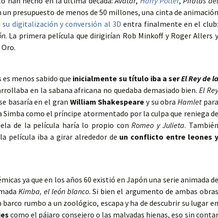
lo han hecho en la última década:
Avatar
,
Harry Potter
,
Piratas de
on un presupuesto de menos de 50 millones, una cinta de animació
n
su digitalización y conversión al 3D
entra finalmente en el club
ón
. La primera película que dirigirían Rob Minkoff y Roger Allers 
 Oro.
ás es menos sabido que
inicialmente su título iba a ser
El Rey de l
sarrollaba en la sabana africana no quedaba demasiado bien.
El Re
se basaría en el gran
William Shakespeare
y su obra
Hamlet
par
a Simba como el príncipe atormentado por la culpa que reniega d
uela de la película haría lo propio con
Romeo y Julieta
. Tambié
la película iba a girar alrededor de
un conflicto entre leones 
micas ya que en los años 60 existió en Japón una serie animada d
lamada
Kimba, el león blanco
. Si bien el argumento de ambas obra
n barco rumbo a un zoológico, escapa y ha de descubrir su lugar e
jes
como el pájaro consejero o las malvadas hienas, eso sin conta