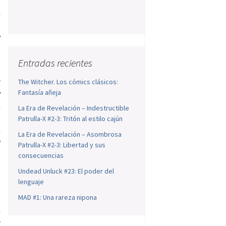
l
n
:
y
Entradas recientes
a
The Witcher. Los cómics clásicos:
Fantasía añeja
y
a
La Era de Revelación – Indestructible
e
Patrulla-X #2-3: Tritón al estilo cajún
n
La Era de Revelación – Asombrosa
y
Patrulla-X #2-3: Libertad y sus
consecuencias
Undead Unluck #23: El poder del
lenguaje
e
MAD #1: Una rareza nipona
s
n
r