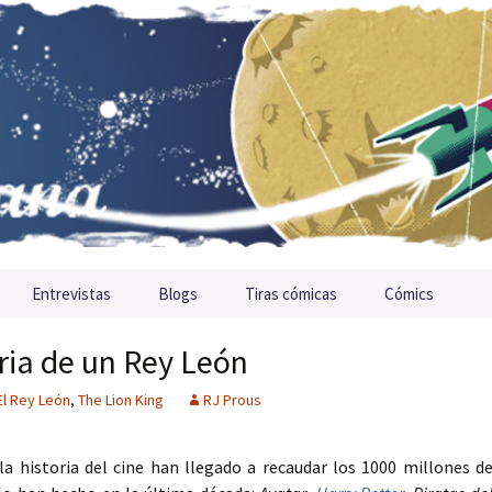
Entrevistas
Blogs
Tiras cómicas
Cómics
ria de un Rey León
El Rey León
,
The Lion King
RJ Prous
la historia del cine han llegado a recaudar los 1000 millones d