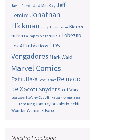
Jeff
Jed MacKay
Javier Garrón
Jonathan
Lemire
Hickman
Kieron
Kelly Thompson
Lobezno
Gillen
La Imposible Patrulla-X
Los
Los 4 Fantásticos
Vengadores
Mark Waid
Marvel Comics
Reinado
Patrulla-X
Pepe Larraz
de X
Scott Snyder
Secret Wars
Stefano Caselli
Star Wars
The Dark Knight Rises
Tom Taylor
Valerio Schiti
Tom King
Thor
Wonder Woman
X-Force
u
)
y
Nuestro Facebook