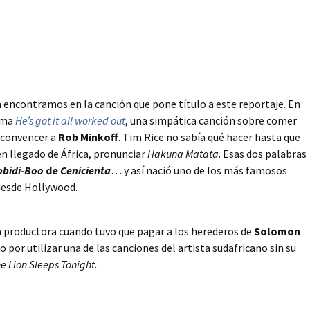
a encontramos en la canción que pone título a este reportaje. En
tema
He’s got it all worked out
, una simpática canción sobre comer
 convencer a
Rob Minkoff
. Tim Rice no sabía qué hacer hasta que
én llegado de África, pronunciar
Hakuna Matata
. Esas dos palabras
bbidi-Boo
de
Cenicienta
… y así nació uno de los más famosos
desde Hollywood.
a productora cuando tuvo que pagar a los herederos de
Solomon
 por utilizar una de las canciones del artista sudafricano sin su
e Lion Sleeps Tonight
.