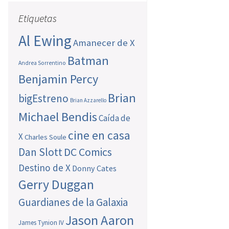
Etiquetas
Al Ewing
Amanecer de X
Batman
Andrea Sorrentino
Benjamin Percy
Brian
bigEstreno
Brian Azzarello
Michael Bendis
Caída de
cine en casa
X
Charles Soule
Dan Slott
DC Comics
Destino de X
Donny Cates
Gerry Duggan
Guardianes de la Galaxia
Jason Aaron
James Tynion IV