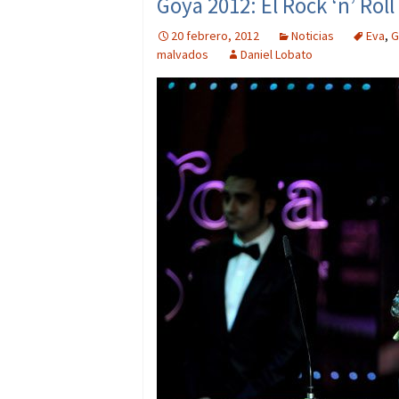
Goya 2012: El Rock ‘n’ Rol
20 febrero, 2012
Noticias
Eva
,
G
malvados
Daniel Lobato