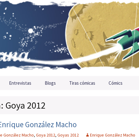
Entrevistas
Blogs
Tiras cómicas
Cómics
a: Goya 2012
 Enrique González Macho
ue González Macho
,
Goya 2012
,
Goyas 2012
Enrique González Macho