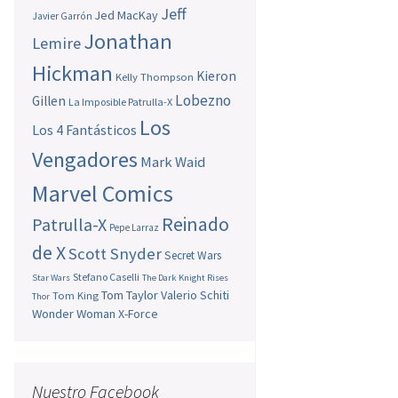
Jeff
Jed MacKay
Javier Garrón
Jonathan
Lemire
Hickman
Kieron
Kelly Thompson
Lobezno
Gillen
La Imposible Patrulla-X
Los
Los 4 Fantásticos
Vengadores
Mark Waid
Marvel Comics
Reinado
Patrulla-X
Pepe Larraz
de X
Scott Snyder
Secret Wars
Stefano Caselli
Star Wars
The Dark Knight Rises
Tom Taylor
Valerio Schiti
Tom King
Thor
Wonder Woman
X-Force
Nuestro Facebook