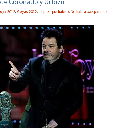
l de Coronado y Urbizu
oya 2012
,
Goyas 2012
,
La piel que habito
,
No habrá paz para los