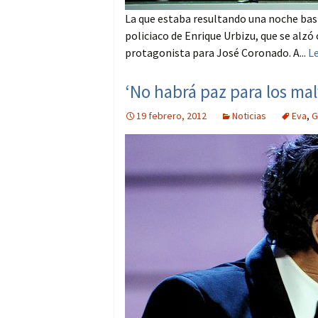
La que estaba resultando una noche basta
policiaco de Enrique Urbizu, que se alzó 
protagonista para José Coronado. A...
L
‘No habrá paz para los ma
19 febrero, 2012
Noticias
Eva
,
G