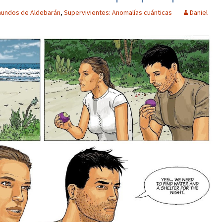
mundos de Aldebarán
,
Supervivientes: Anomalías cuánticas
Daniel