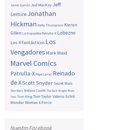
Jeff
Jed MacKay
Javier Garrón
Jonathan
Lemire
Hickman
Kieron
Kelly Thompson
Lobezno
Gillen
La Imposible Patrulla-X
Los
Los 4 Fantásticos
Vengadores
Mark Waid
Marvel Comics
Reinado
Patrulla-X
Pepe Larraz
de X
Scott Snyder
Secret Wars
Stefano Caselli
Star Wars
The Dark Knight Rises
Tom Taylor
Valerio Schiti
Tom King
Thor
Wonder Woman
X-Force
Nuestro Facebook