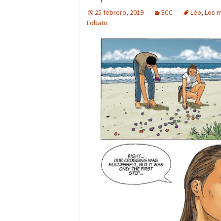
25 febrero, 2019
ECC
Léo
,
Los 
Lobato