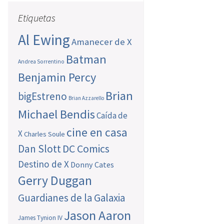
Etiquetas
Al Ewing
Amanecer de X
Batman
Andrea Sorrentino
Benjamin Percy
Brian
bigEstreno
Brian Azzarello
Michael Bendis
Caída de
cine en casa
X
Charles Soule
Dan Slott
DC Comics
Destino de X
Donny Cates
Gerry Duggan
Guardianes de la Galaxia
Jason Aaron
James Tynion IV