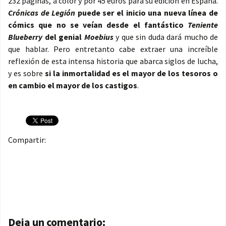
232 páginas, a color y por 45 euros para su edición en España.
Crónicas de Legión
puede ser el inicio una nueva línea de
cómics que no se veían desde el fantástico
Teniente
Blueberry
del genial
Moebius
y que sin duda dará mucho de
que hablar. Pero entretanto cabe extraer una increíble
reflexión de esta intensa historia que abarca siglos de lucha,
y es sobre
si la inmortalidad es el mayor de los tesoros o
en cambio el mayor de los castigos
.
Compartir:
Navegación de entradas
Deja un comentario: