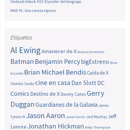
Undead Unluck #23: El poder del lenguaje
MAD #1: Una rareza nipona
Etiquetas
Al Ewing
Amanecer de X
Andrea Sorrentino
Batman
Benjamin Percy
bigEstreno
Brian
Brian Michael Bendis
Caída de X
Azzarello
cine en casa
Dan Slott
DC
Charles Soule
Gerry
Comics
Destino de X
Donny Cates
Duggan
Guardianes de la Galaxia
James
Jason Aaron
Jeff
Jed MacKay
Tynion IV
Javier Garrón
Jonathan Hickman
Lemire
Kelly Thompson