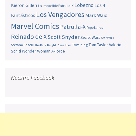
Lobezno
Los 4
Kieron Gillen
La Imposible Patrulla-X
Los Vengadores
Fantásticos
Mark Waid
Marvel Comics
Patrulla-X
Pepe Larraz
Reinado de X
Scott Snyder
Secret Wars
Star Wars
Tom Taylor
Valerio
Stefano Caselli
Tom King
The Dark Knight Rises
Thor
Schiti
Wonder Woman
X-Force
Nuestro Facebook