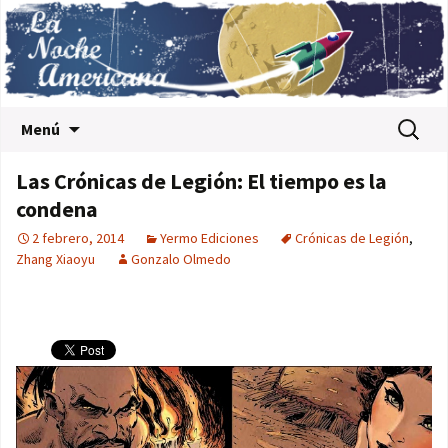
Saltar al contenido
Buscar:
Menú
Las Crónicas de Legión: El tiempo es la
condena
2 febrero, 2014
Yermo Ediciones
Crónicas de Legión
,
Zhang Xiaoyu
Gonzalo Olmedo